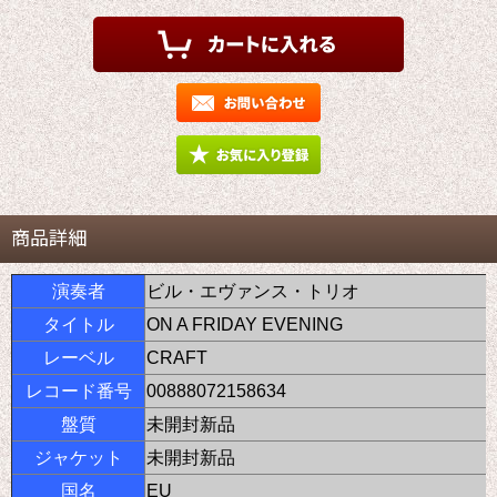
商品詳細
演奏者
ビル・エヴァンス・トリオ
タイトル
ON A FRIDAY EVENING
レーベル
CRAFT
レコード番号
00888072158634
盤質
未開封新品
ジャケット
未開封新品
国名
EU