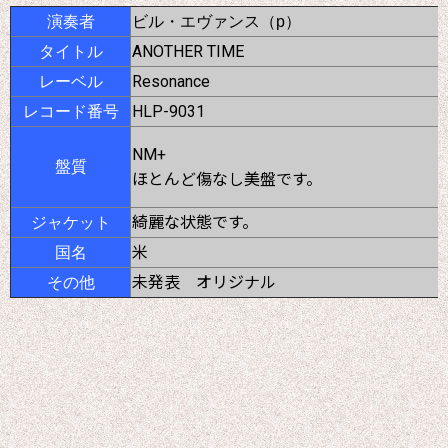
演奏者
ビル・エヴァンス（p）
ANOTHER TIME
タイトル
Resonance
レーベル
HLP-9031
レコード番号
NM+
盤質
ほとんど傷なし美盤です。
綺麗な状態です。
ジャケット
米
国名
未発表 オリジナル
その他