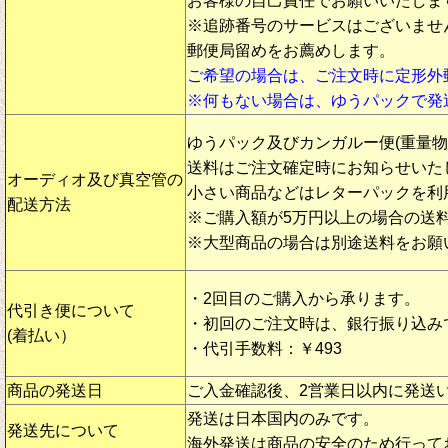
お客様の自己責任でお願いいたしま
※追跡番号のサービスはございませ
郵便局留めをお薦めします。
ご希望の場合は、ご注文時に定形外
※何もない場合は、ゆうパックで発
ゆうパック及びカンガルー便(重量
送料はご注文確定時にお知らせいた
オーディオ及び真空管の
小さい商品などはレターパックを利
配送方法
※ご購入額が5万円以上の場合の送
※大型商品の場合は別途送料をお願
・2回目のご購入から承ります。
代引き便について
・初回のご注文時は、銀行振り込み
(着払い）
・代引手数料：￥493
商品の発送日
ご入金確認後、2営業日以内に発送
発送は日本国内のみです。
発送先について
海外発送は商品の安全のため行って