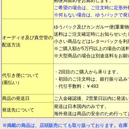
郵便局留めをお薦めします。
ご希望の場合は、ご注文時に定形外
※何もない場合は、ゆうパックで発
ゆうパック及びカンガルー便(重量
送料はご注文確定時にお知らせいた
オーディオ及び真空管の
小さい商品などはレターパックを利
配送方法
※ご購入額が5万円以上の場合の送
※大型商品の場合は別途送料をお願
・2回目のご購入から承ります。
代引き便について
・初回のご注文時は、銀行振り込み
(着払い）
・代引手数料：￥493
商品の発送日
ご入金確認後、2営業日以内に発送
発送は日本国内のみです。
発送先について
海外発送は商品の安全のため行って
※掲載の商品は、店頭販売にても取り扱っております。在庫