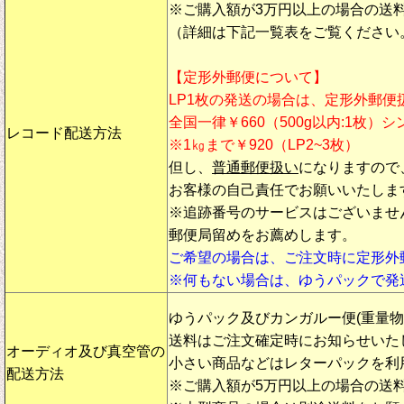
※ご購入額が3万円以上の場合の送
（詳細は下記一覧表をご覧ください
【定形外郵便について】
LP1枚の発送の場合は、定形外郵便
全国一律￥660（500g以内:1枚）
レコード配送方法
※1㎏まで￥920（LP2~3枚）
但し、
普通郵便扱い
になりますので
お客様の自己責任でお願いいたしま
※追跡番号のサービスはございませ
郵便局留めをお薦めします。
ご希望の場合は、ご注文時に定形外
※何もない場合は、ゆうパックで発
ゆうパック及びカンガルー便(重量
送料はご注文確定時にお知らせいた
オーディオ及び真空管の
小さい商品などはレターパックを利
配送方法
※ご購入額が5万円以上の場合の送