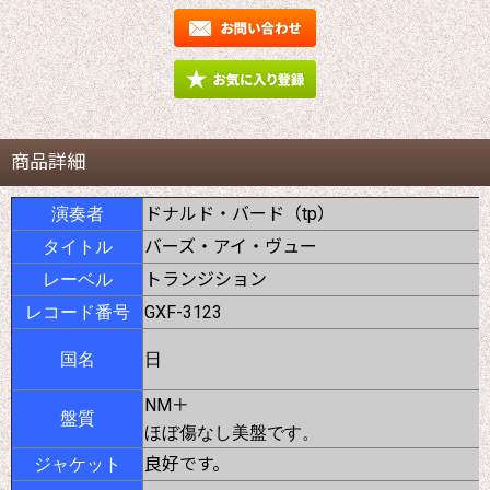
商品詳細
ドナルド・バード（tp）
演奏者
バーズ・アイ・ヴュー
タイトル
トランジション
レーベル
GXF-3123
レコード番号
国名
日
NM＋
盤質
ほぼ傷なし美盤です。
良好です。
ジャケット