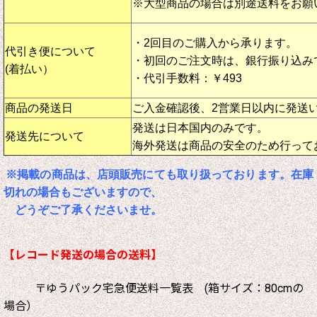
※大型商品の場合は別途送料をお願
・2回目のご購入から承ります。
代引き便について
・初回のご注文時は、銀行振り込み
(着払い）
・代引手数料：￥493
商品の発送日
ご入金確認後、2営業日以内に発送
発送は日本国内のみです。
発送先について
海外発送は商品の安全のため行って
※掲載の商品は、店頭販売にても取り扱っております。在庫
切れの場合もございますので、
どうぞご了承くださいませ。
【レコード発送の場合の送料】
〒ゆうパック宅急便送料一覧表 (箱サイズ：80cmの
場合）