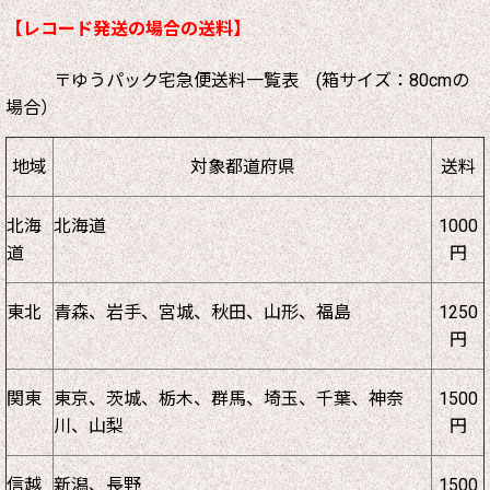
【レコード発送の場合の送料】
〒ゆうパック宅急便送料一覧表 (箱サイズ：80cmの
場合）
地域
対象都道府県
送料
北海
北海道
1000
道
円
東北
青森、岩手、宮城、秋田、山形、福島
1250
円
関東
東京、茨城、栃木、群馬、埼玉、千葉、神奈
1500
川、山梨
円
信越
新潟、長野
1500