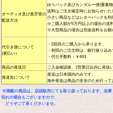
ゆうパック及びカンガルー便(重量
送料はご注文確定時にお知らせいた
オーディオ及び真空管の
小さい商品などはレターパックを利
配送方法
※ご購入額が5万円以上の場合の送
※大型商品の場合は別途送料をお願
・2回目のご購入から承ります。
代引き便について
・初回のご注文時は、銀行振り込み
(着払い）
・代引手数料：￥493
商品の発送日
ご入金確認後、2営業日以内に発送
発送は日本国内のみです。
発送先について
海外発送は商品の安全のため行って
※掲載の商品は、店頭販売にても取り扱っております。在庫
切れの場合もございますので、
どうぞご了承くださいませ。