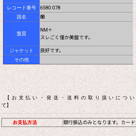
6580 078
レコード番号
蘭
国名
NM＋
盤質
スレごく僅か美盤です。
良好です。
ジャケット
その他
【お支払い・発送・送料の取り扱いについ
て】
お支払方法
銀行振込のみとなります。カード