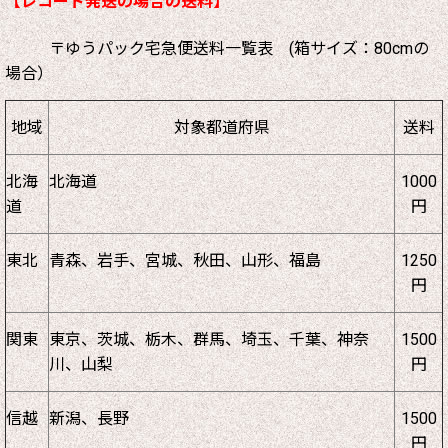
【レコード発送の場合の送料】
〒ゆうパック宅急便送料一覧表 (箱サイズ：80cmの
場合）
地域
対象都道府県
送料
北海
北海道
1000
道
円
東北
青森、岩手、宮城、秋田、山形、福島
1250
円
関東
東京、茨城、栃木、群馬、埼玉、千葉、神奈
1500
川、山梨
円
信越
新潟、長野
1500
円