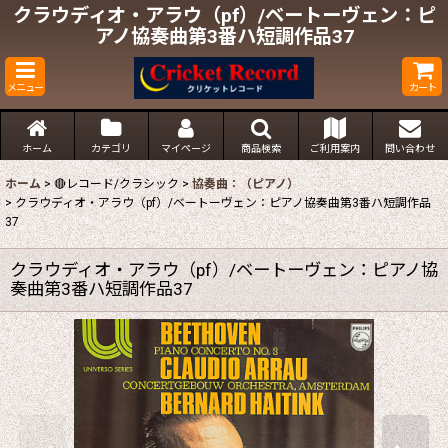
クラウディオ・アラウ（pf）/ベートーヴェン：ピ
アノ協奏曲第3番ハ短調作品37
メニュー
カート
ホーム
カテゴリ
マイページ
商品検索
ご利用案内
問い合わせ
ホーム
>
🔴レコード/クラシック
>
協奏曲：（ピアノ）
>
クラウディオ・アラウ（pf）/ベートーヴェン：ピアノ協奏曲第3番ハ短調作品
37
クラウディオ・アラウ（pf）/ベートーヴェン：ピアノ協
奏曲第3番ハ短調作品37