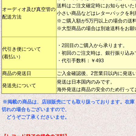
送料はご注文確定時にお知らせいた
オーディオ及び真空管の
小さい商品などはレターパックを利
配送方法
※ご購入額が5万円以上の場合の送
※大型商品の場合は別途送料をお願
・2回目のご購入から承ります。
代引き便について
・初回のご注文時は、銀行振り込み
(着払い）
・代引手数料：￥493
商品の発送日
ご入金確認後、2営業日以内に発送
発送は日本国内のみです。
発送先について
海外発送は商品の安全のため行って
※掲載の商品は、店頭販売にても取り扱っております。在庫
切れの場合もございますので、
どうぞご了承くださいませ。