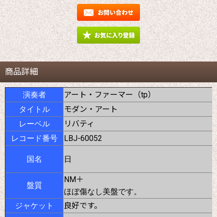
商品詳細
アート・ファーマー（tp）
演奏者
モダン・アート
タイトル
リバティ
レーベル
LBJ-60052
レコード番号
国名
日
NM＋
盤質
ほぼ傷なし美盤です。
良好です。
ジャケット