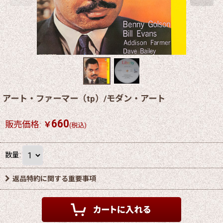
アート・ファーマー（tp）/モダン・アート
660
販売価格
:
￥
(税込)
数量
:
返品特約に関する重要事項