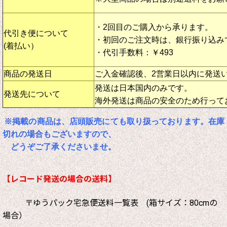
・2回目のご購入から承ります。
代引き便について
・初回のご注文時は、銀行振り込み
(着払い）
・代引手数料：￥493
商品の発送日
ご入金確認後、2営業日以内に発送
発送は日本国内のみです。
発送先について
海外発送は商品の安全のため行って
※掲載の商品は、店頭販売にても取り扱っております。在庫
切れの場合もございますので、
どうぞご了承くださいませ。
【レコード発送の場合の送料】
〒ゆうパック宅急便送料一覧表 (箱サイズ：80cmの
場合）