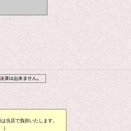
】
決済は出来ません。
料は当店で負担いたします。
。）