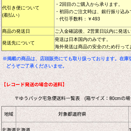
・2回目のご購入から承ります。
代引き便について
・初回のご注文時は、銀行振り込み
(着払い）
・代引手数料：￥493
商品の発送日
ご入金確認後、2営業日以内に発送
発送は日本国内のみです。
発送先について
海外発送は商品の安全のため行って
※掲載の商品は、店頭販売にても取り扱っております。在庫
どうぞご了承くださいませ。
【レコード発送の場合の送料】
〒ゆうパック宅急便送料一覧表 (箱サイズ：80cmの場
地域
対象都道府県
北海道
北海道