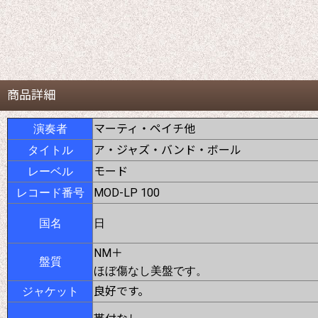
商品詳細
マーティ・ペイチ他
演奏者
ア・ジャズ・バンド・ボール
タイトル
モード
レーベル
MOD-LP 100
レコード番号
国名
日
NM＋
盤質
ほぼ傷なし美盤です。
良好です。
ジャケット