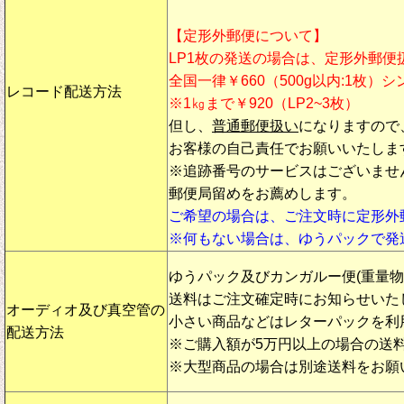
【定形外郵便について】
LP1枚の発送の場合は、定形外郵便
全国一律￥660（500g以内:1枚）
レコード配送方法
※1㎏まで￥920（LP2~3枚）
但し、
普通郵便扱い
になりますので
お客様の自己責任でお願いいたしま
※追跡番号のサービスはございませ
郵便局留めをお薦めします。
ご希望の場合は、ご注文時に定形外
※何もない場合は、ゆうパックで発
ゆうパック及びカンガルー便(重量
送料はご注文確定時にお知らせいた
オーディオ及び真空管の
小さい商品などはレターパックを利
配送方法
※ご購入額が5万円以上の場合の送
※大型商品の場合は別途送料をお願