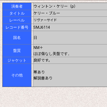
ウィントン・ケリー（p）
演奏者
ケリー・ブルー
タイトル
レーベル
リヴァーサイド
SMJ6114
レコード番号
国名
日
NM＋
盤質
ほぼ傷なし美盤です。
良好です。
ジャケット
帯あり
その他
解説書あり