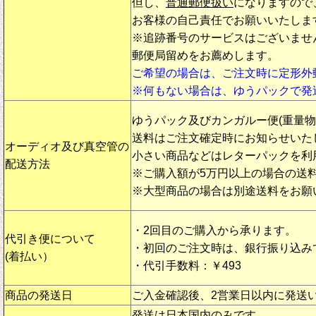
但し、
普通郵便扱い
になりますので
お客様の自己責任でお願いいたしま
※追跡番号のサービスはございませ
郵便局留めをお薦めします。
ご希望の場合は、ご注文時に定形外
※何もない場合は、ゆうパックで発
ゆうパック及びカンガルー便(重量
送料はご注文確定時にお知らせいた
オーディオ及び真空管の
小さい商品などはレターパックを利
配送方法
※ご購入額が5万円以上の場合の送
※大型商品の場合は別途送料をお願
・2回目のご購入から承ります。
代引き便について
・初回のご注文時は、銀行振り込み
(着払い）
・代引手数料：￥493
商品の発送日
ご入金確認後、2営業日以内に発送
発送は日本国内のみです。