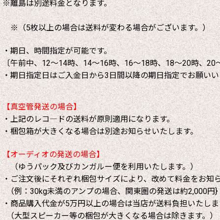
※離島は別途料金となります。
※（5枚以上の場合は送料が変わる場合がございます。）
・期日、時間指定が可能です。
〔午前中、12～14時、14～16時、16～18時、18～20時、20
・期日指定日はご入金日から3日間以降の期日指定でお願いい
【真空管発送の場合】
・上記のレコ―ドの送料が原則適用になります。
・梱包箱が大きくなる場合は別途お知らせいたします。
【オーディオの発送の場合】
（ゆうパック及びカンガルー便を利用いたします。）
・ご注文後にそれぞれ梱包サイズにより、改めて料金をお知
（例：30kg未満のアンプの場合、関東圏の発送は約2,000円}
・商品購入代金が5万円以上の場合は当店が送料負担いたしま
（大型スピーカー等の梱包が大きくなる場合は除きます。）