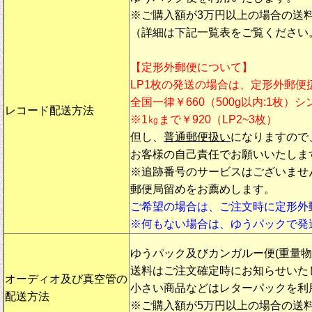
※ご購入額が3万円以上の場合の送
（詳細は下記一覧表をご覧ください
【定形外郵便について】
LP1枚の発送の場合は、定形外郵便
全国一律￥660（500g以内:1枚）
レコード配送方法
※1㎏まで￥920（LP2~3枚）
但し、
普通郵便扱い
になりますので
お客様の自己責任でお願いいたしま
※追跡番号のサービスはございませ
郵便局留めをお薦めします。
ご希望の場合は、ご注文時に定形外
※何もない場合は、ゆうパックで発
ゆうパック及びカンガルー便(重量
送料はご注文確定時にお知らせいた
オーディオ及び真空管の
小さい商品などはレターパックを利
配送方法
※ご購入額が5万円以上の場合の送