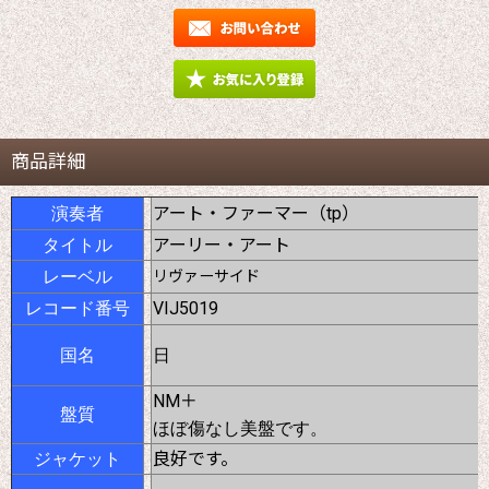
商品詳細
アート・ファーマー（tp）
演奏者
アーリー・アート
タイトル
レーベル
リヴァーサイド
VIJ5019
レコード番号
国名
日
NM＋
盤質
ほぼ傷なし美盤です。
良好です。
ジャケット