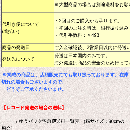
※大型商品の場合は別途送料をお願
・2回目のご購入から承ります。
代引き便について
・初回のご注文時は、銀行振り込み
(着払い）
・代引手数料：￥493
商品の発送日
ご入金確認後、2営業日以内に発送
発送は日本国内のみです。
発送先について
海外発送は商品の安全のため行って
※掲載の商品は、店頭販売にても取り扱っております。在庫
切れの場合もございますので、
どうぞご了承くださいませ。
【レコード発送の場合の送料】
〒ゆうパック宅急便送料一覧表 (箱サイズ：80cmの
場合）