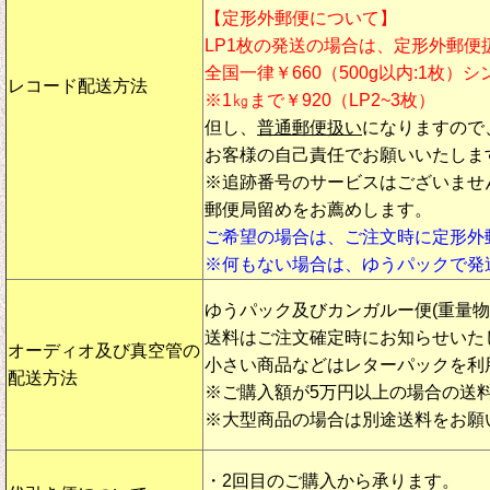
【定形外郵便について】
LP1枚の発送の場合は、定形外郵便
全国一律￥660（500g以内:1枚）
レコード配送方法
※1㎏まで￥920（LP2~3枚）
但し、
普通郵便扱い
になりますので
お客様の自己責任でお願いいたしま
※追跡番号のサービスはございませ
郵便局留めをお薦めします。
ご希望の場合は、ご注文時に定形外
※何もない場合は、ゆうパックで発
ゆうパック及びカンガルー便(重量
送料はご注文確定時にお知らせいた
オーディオ及び真空管の
小さい商品などはレターパックを利
配送方法
※ご購入額が5万円以上の場合の送
※大型商品の場合は別途送料をお願
・2回目のご購入から承ります。