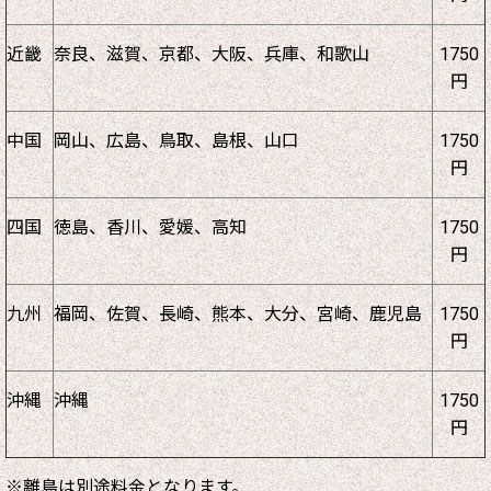
近畿
奈良、滋賀、京都、大阪、兵庫、和歌山
1750
円
中国
岡山、広島、鳥取、島根、山口
1750
円
四国
徳島、香川、愛媛、高知
1750
円
九州
福岡、佐賀、長崎、熊本、大分、宮崎、鹿児島
1750
円
沖縄
沖縄
1750
円
※離島は別途料金となります。