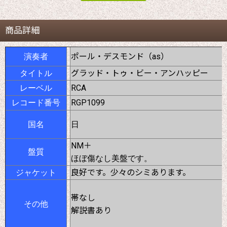
商品詳細
ポール・デスモンド（as）
演奏者
グラッド・トゥ・ビー・アンハッピー
タイトル
RCA
レーベル
RGP1099
レコード番号
国名
日
NM＋
盤質
ほぼ傷なし美盤です。
良好です。少々のシミあります。
ジャケット
帯なし
その他
解説書あり