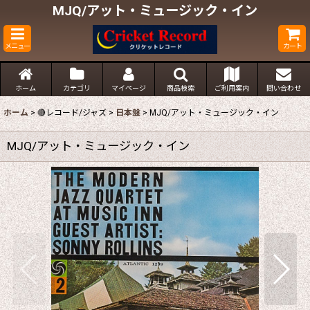
MJQ/アット・ミュージック・イン
メニュー
カート
ホーム
カテゴリ
マイページ
商品検索
ご利用案内
問い合わせ
ホーム
>
🔴レコード/ジャズ
>
日本盤
>
MJQ/アット・ミュージック・イン
MJQ/アット・ミュージック・イン