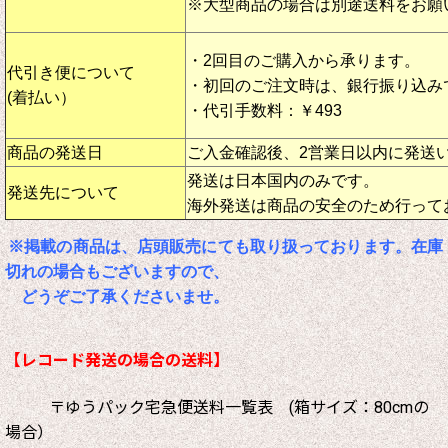
※大型商品の場合は別途送料をお願
・2回目のご購入から承ります。
代引き便について
・初回のご注文時は、銀行振り込み
(着払い）
・代引手数料：￥493
商品の発送日
ご入金確認後、2営業日以内に発送
発送は日本国内のみです。
発送先について
海外発送は商品の安全のため行って
※掲載の商品は、店頭販売にても取り扱っております。在庫
切れの場合もございますので、
どうぞご了承くださいませ。
【レコード発送の場合の送料】
〒ゆうパック宅急便送料一覧表 (箱サイズ：80cmの
場合）