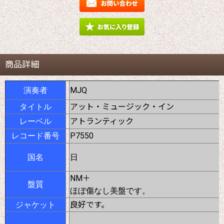
商品詳細
MJQ
演奏者
アット・ミュージック・イン
タイトル
アトランティック
レーベル
P7550
レコード番号
国名
日
NM＋
盤質
ほぼ傷なし美盤です。
良好です。
ジャケット