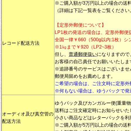
※ご購入額が3万円以上の場合の送
（詳細は下記一覧表をご覧ください
【定形外郵便について】
LP1枚の発送の場合は、定形外郵便
全国一律￥660（500g以内:1枚）
レコード配送方法
※1㎏まで￥920（LP2~3枚）
但し、
普通郵便扱い
になりますので
お客様の自己責任でお願いいたしま
※追跡番号のサービスはございませ
郵便局留めをお薦めします。
ご希望の場合は、ご注文時に定形外
※何もない場合は、ゆうパックで発
ゆうパック及びカンガルー便(重量
送料はご注文確定時にお知らせいた
オーディオ及び真空管の
小さい商品などはレターパックを利
配送方法
※ご購入額が5万円以上の場合の送