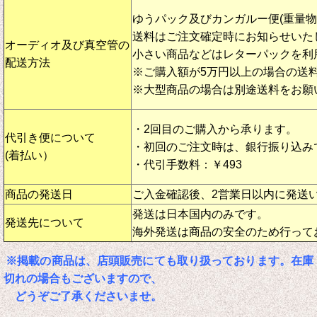
ゆうパック及びカンガルー便(重量
送料はご注文確定時にお知らせいた
オーディオ及び真空管の
小さい商品などはレターパックを利
配送方法
※ご購入額が5万円以上の場合の送
※大型商品の場合は別途送料をお願
・2回目のご購入から承ります。
代引き便について
・初回のご注文時は、銀行振り込み
(着払い）
・代引手数料：￥493
商品の発送日
ご入金確認後、2営業日以内に発送
発送は日本国内のみです。
発送先について
海外発送は商品の安全のため行って
※掲載の商品は、店頭販売にても取り扱っております。在庫
切れの場合もございますので、
どうぞご了承くださいませ。