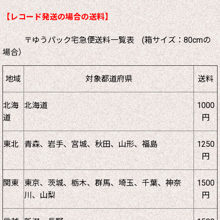
【レコード発送の場合の送料】
〒ゆうパック宅急便送料一覧表 (箱サイズ：80cmの
場合）
地域
対象都道府県
送料
北海
北海道
1000
道
円
東北
青森、岩手、宮城、秋田、山形、福島
1250
円
関東
東京、茨城、栃木、群馬、埼玉、千葉、神奈
1500
川、山梨
円