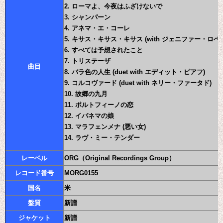
2. ローマよ、今夜はふざけないで
3. シャンパーン
4. アネマ・エ・コーレ
5. キサス・キサス・キサス (with ジェニファー・ロペ
6. すべては予想されたこと
7. トリステーザ
曲目
8. バラ色の人生 (duet with エディット・ピアフ)
9. コルコヴァード (duet with ネリー・ファータド)
10. 故郷の九月
11. ポルトフィーノの恋
12. イパネマの娘
13. マラフェンメナ (悪い女)
14. ラヴ・ミー・テンダー
レーベル
ORG（Original Recordings Group）
レコード番号
MORG0155
国名
米
盤質
新譜
ジャケット
新譜