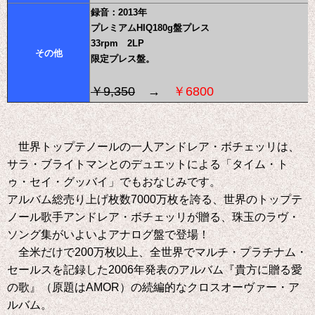
録音：2013年
プレミアムHIQ180g盤プレス
33rpm 2LP
その他
限定プレス盤。
￥9,350
→
￥6800
世界トップテノールの一人アンドレア・ボチェッリは、
サラ・ブライトマンとのデュエットによる「タイム・ト
ゥ・セイ・グッバイ」でもおなじみです。
アルバム総売り上げ枚数7000万枚を誇る、世界のトップテ
ノール歌手アンドレア・ボチェッリが贈る、珠玉のラヴ・
ソング集がいよいよアナログ盤で登場！
全米だけで200万枚以上、全世界でマルチ・プラチナム・
セールスを記録した2006年発表のアルバム『貴方に贈る愛
の歌』（原題はAMOR）の続編的なクロスオーヴァー・ア
ルバム。