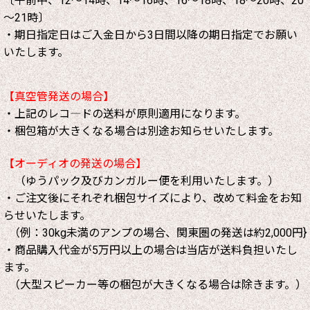
〔午前中、12～14時、14～16時、16～18時、18～20時、20
～21時〕
・期日指定日はご入金日から3日間以降の期日指定でお願い
いたします。
【真空管発送の場合】
・上記のレコ―ドの送料が原則適用になります。
・梱包箱が大きくなる場合は別途お知らせいたします。
【オーディオの発送の場合】
（ゆうパック及びカンガルー便を利用いたします。）
・ご注文後にそれぞれ梱包サイズにより、改めて料金をお知
らせいたします。
（例：30kg未満のアンプの場合、関東圏の発送は約2,000円}
・商品購入代金が5万円以上の場合は当店が送料負担いたし
ます。
（大型スピーカー等の梱包が大きくなる場合は除きます。）