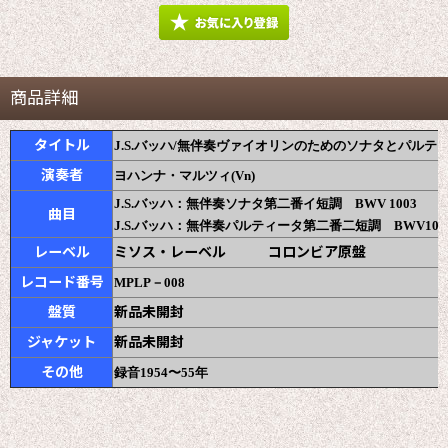
商品詳細
タイトル
J.S.バッハ/無伴奏ヴァイオリンのためのソナタとパルティー
演奏者
ヨハンナ・マルツィ(Vn)
J.S.バッハ：無伴奏ソナタ第二番イ短調 BWV 1003
曲目
J.S.バッハ：無伴奏パルティータ第二番
二短調 BWV100
レーベル
ミソス・レーベル コロンビア原盤
レコード番号
MPLP－008
盤質
新品未開封
ジャケット
新品未開封
その他
録音1954〜55年