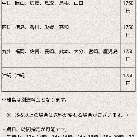
中国
岡山、広島、鳥取、島根、山口
1750
円
四国
徳島、香川、愛媛、高知
1750
円
九州
福岡、佐賀、長崎、熊本、大分、宮崎、鹿児島
1750
円
沖縄
沖縄
1750
円
※離島は別途料金となります。
※（5枚以上の場合は送料が変わる場合がございます。）
・期日、時間指定が可能です。