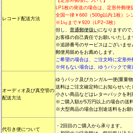
【定形外郵便について】
LP1枚の発送の場合は、定形外郵便
全国一律￥660（500g以内:1枚）
レコード配送方法
※1㎏まで￥920（LP2~3枚）
但し、
普通郵便扱い
になりますので
お客様の自己責任でお願いいたしま
※追跡番号のサービスはございませ
郵便局留めをお薦めします。
ご希望の場合は、ご注文時に定形外
※何もない場合は、ゆうパックで発
ゆうパック及びカンガルー便(重量
送料はご注文確定時にお知らせいた
オーディオ及び真空管の
小さい商品などはレターパックを利
配送方法
※ご購入額が5万円以上の場合の送
※大型商品の場合は別途送料をお願
・2回目のご購入から承ります。
代引き便について