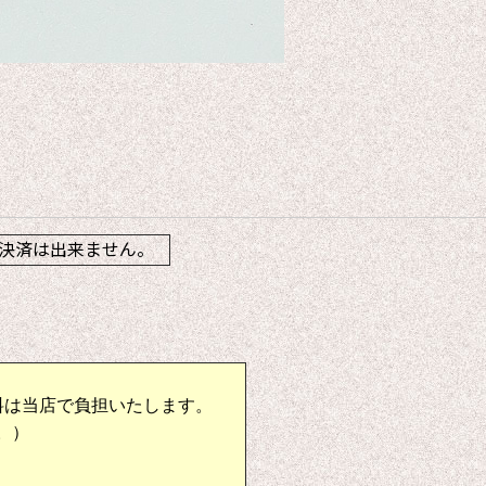
】
決済は出来ません。
料は当店で負担いたします。
。）