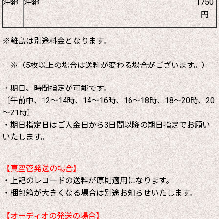
沖縄
沖縄
1750
円
※離島は別途料金となります。
※（5枚以上の場合は送料が変わる場合がございます。）
・期日、時間指定が可能です。
〔午前中、12～14時、14～16時、16～18時、18～20時、20
～21時〕
・期日指定日はご入金日から3日間以降の期日指定でお願い
いたします。
【真空管発送の場合】
・上記のレコ―ドの送料が原則適用になります。
・梱包箱が大きくなる場合は別途お知らせいたします。
【オーディオの発送の場合】