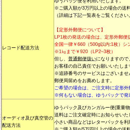
ゆうパック便を利用いたします。
※ご購入額が3万円以上の場合の送
（詳細は下記一覧表をご覧ください
【定形外郵便について】
LP1枚の発送の場合は、定形外郵便
全国一律￥660（500g以内:1枚）
レコード配送方法
※1㎏まで￥920（LP2~3枚）
但し、
普通郵便扱い
になりますので
お客様の自己責任でお願いいたしま
※追跡番号のサービスはございませ
郵便局留めをお薦めします。
ご希望の場合は、ご注文時に定形外
※何もない場合は、ゆうパックで発
ゆうパック及びカンガルー便(重量
送料はご注文確定時にお知らせいた
オーディオ及び真空管の
小さい商品などはレターパックを利
配送方法
※ご購入額が5万円以上の場合の送