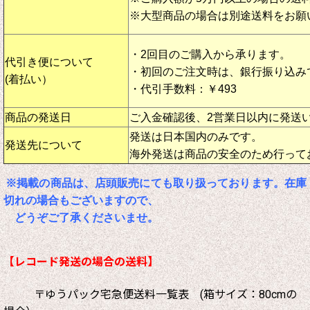
※大型商品の場合は別途送料をお願
・2回目のご購入から承ります。
代引き便について
・初回のご注文時は、銀行振り込み
(着払い）
・代引手数料：￥493
商品の発送日
ご入金確認後、2営業日以内に発送
発送は日本国内のみです。
発送先について
海外発送は商品の安全のため行って
※掲載の商品は、店頭販売にても取り扱っております。在庫
切れの場合もございますので、
どうぞご了承くださいませ。
【レコード発送の場合の送料】
〒ゆうパック宅急便送料一覧表 (箱サイズ：80cmの