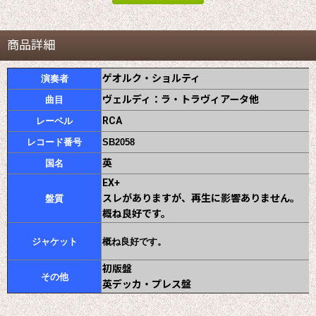
商品詳細
ゲオルク・ショルティ
演奏者
ヴェルディ：ラ・トラヴィアータ他
曲目
RCA
レーベル
レコード番号
SB2058
英
国名
EX+
スレがありますが、再生に影響ありません。
盤質
概ね良好です。
ジャケット
概ね良好です。
初版盤
その他
英デッカ・プレス盤