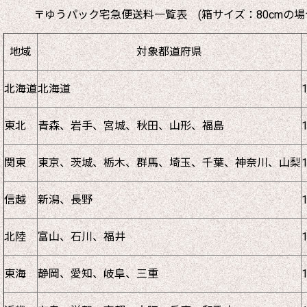
〒ゆうパック宅急便送料一覧表 (箱サイズ：80cmの場
地域
対象都道府県
北海道
北海道
東北
青森、岩手、宮城、秋田、山形、福島
関東
東京、茨城、栃木、群馬、埼玉、千葉、神奈川、山梨
信越
新潟、長野
北陸
富山、石川、福井
東海
静岡、愛知、岐阜、三重