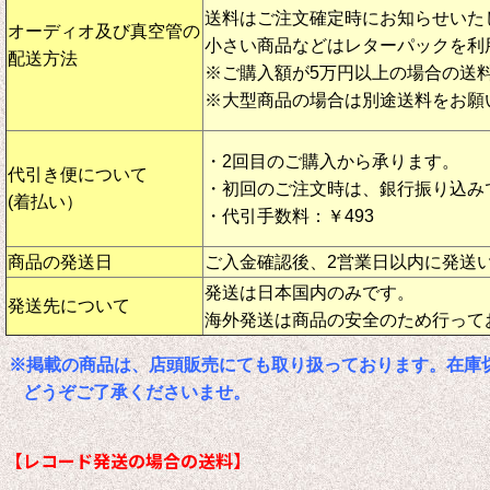
送料はご注文確定時にお知らせいた
オーディオ及び真空管の
小さい商品などはレターパックを利
配送方法
※ご購入額が5万円以上の場合の送
※大型商品の場合は別途送料をお願
・2回目のご購入から承ります。
代引き便について
・初回のご注文時は、銀行振り込み
(着払い）
・代引手数料：￥493
商品の発送日
ご入金確認後、2営業日以内に発送
発送は日本国内のみです。
発送先について
海外発送は商品の安全のため行って
※掲載の商品は、店頭販売にても取り扱っております。在庫
どうぞご了承くださいませ。
【レコード発送の場合の送料】