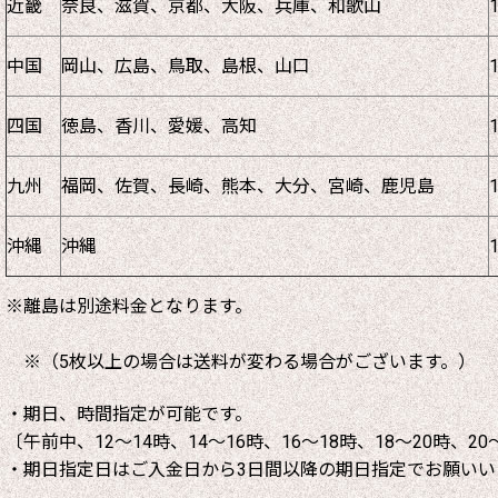
近畿
奈良、滋賀、京都、大阪、兵庫、和歌山
中国
岡山、広島、鳥取、島根、山口
四国
徳島、香川、愛媛、高知
九州
福岡、佐賀、長崎、熊本、大分、宮崎、鹿児島
沖縄
沖縄
※離島は別途料金となります。
※（5枚以上の場合は送料が変わる場合がございます。）
・期日、時間指定が可能です。
〔午前中、12～14時、14～16時、16～18時、18～20時、20
・期日指定日はご入金日から3日間以降の期日指定でお願いい