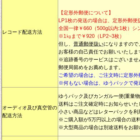
【定形外郵便について】
LP1枚の発送の場合は、定形外郵便
全国一律￥660（500g以内:1枚）
レコード配送方法
※1㎏まで￥920（LP2~3枚）
但し、
普通郵便扱い
になりますので
お客様の自己責任でお願いいたしま
※追跡番号のサービスはございませ
郵便局留めをお薦めします。
ご希望の場合は、ご注文時に定形外
※何もない場合は、ゆうパックで発
ゆうパック及びカンガルー便(重量
送料はご注文確定時にお知らせいた
オーディオ及び真空管の
小さい商品などはレターパックを利
配送方法
※ご購入額が5万円以上の場合の送
※大型商品の場合は別途送料をお願