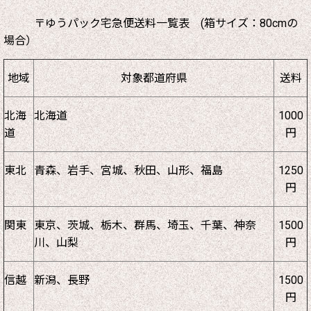
〒ゆうパック宅急便送料一覧表 (箱サイズ：80cmの
場合）
地域
対象都道府県
送料
北海
北海道
1000
道
円
東北
青森、岩手、宮城、秋田、山形、福島
1250
円
関東
東京、茨城、栃木、群馬、埼玉、千葉、神奈
1500
川、山梨
円
信越
新潟、長野
1500
円