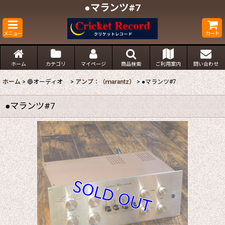
●マランツ#7
メニュー
カート
ホーム
カテゴリ
マイページ
商品検索
ご利用案内
問い合わせ
ホーム
>
🔵オーディオ
>
アンプ：（ｍarantz）
>
●マランツ#7
●マランツ#7