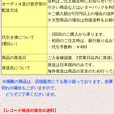
送料はご注文確定時にお知らせいた
オーディオ及び真空管の
小さい商品などはレターパックを利
配送方法
※ご購入額が5万円以上の場合の送
※大型商品の場合は別途送料をお願
・2回目のご購入から承ります。
代引き便について
・初回のご注文時は、銀行振り込み
(着払い）
・代引手数料：￥493
商品の発送日
ご入金確認後、2営業日以内に発送
発送は日本国内のみです。
発送先について
海外発送は商品の安全のため行って
※掲載の商品は、店頭販売にても取り扱っております。在庫
切れの場合もございますので、
どうぞご了承くださいませ。
【レコード発送の場合の送料】