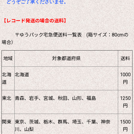
どうぞご了承くださいませ。
【レコード発送の場合の送料】
〒ゆうパック宅急便送料一覧表 (箱サイズ：80cmの
場合）
地域
対象都道府県
送料
北海
北海道
1000
道
円
東北
青森、岩手、宮城、秋田、山形、福島
1250
円
関東
東京、茨城、栃木、群馬、埼玉、千葉、神奈
1500
川、山梨
円