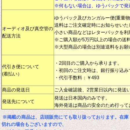
※何もない場合は、ゆうパックで発
ゆうパック及びカンガルー便(重量
送料はご注文確定時にお知らせいた
オーディオ及び真空管の
小さい商品などはレターパックを利
配送方法
※ご購入額が5万円以上の場合の送
※大型商品の場合は別途送料をお願
・2回目のご購入から承ります。
代引き便について
・初回のご注文時は、銀行振り込み
(着払い）
・代引手数料：￥493
商品の発送日
ご入金確認後、2営業日以内に発送
発送は日本国内のみです。
発送先について
海外発送は商品の安全のため行って
※掲載の商品は、店頭販売にても取り扱っております。在庫
切れの場合もございますので、