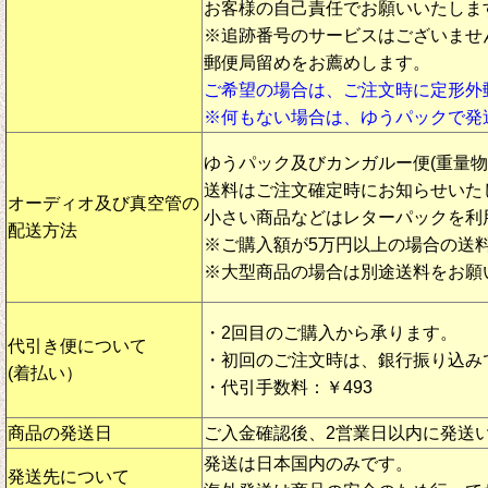
お客様の自己責任でお願いいたしま
※追跡番号のサービスはございませ
郵便局留めをお薦めします。
ご希望の場合は、ご注文時に定形外
※何もない場合は、ゆうパックで発
ゆうパック及びカンガルー便(重量
送料はご注文確定時にお知らせいた
オーディオ及び真空管の
小さい商品などはレターパックを利
配送方法
※ご購入額が5万円以上の場合の送
※大型商品の場合は別途送料をお願
・2回目のご購入から承ります。
代引き便について
・初回のご注文時は、銀行振り込み
(着払い）
・代引手数料：￥493
商品の発送日
ご入金確認後、2営業日以内に発送
発送は日本国内のみです。
発送先について