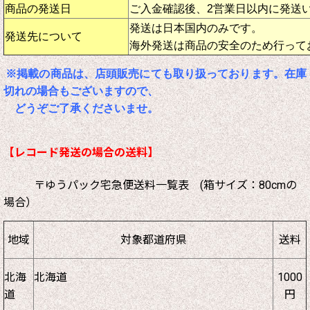
商品の発送日
ご入金確認後、2営業日以内に発送
発送は日本国内のみです。
発送先について
海外発送は商品の安全のため行って
※掲載の商品は、店頭販売にても取り扱っております。在庫
切れの場合もございますので、
どうぞご了承くださいませ。
【レコード発送の場合の送料】
〒ゆうパック宅急便送料一覧表 (箱サイズ：80cmの
場合）
地域
対象都道府県
送料
北海
北海道
1000
道
円