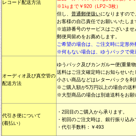
レコード配送方法
※1㎏まで￥920（LP2~3枚）
但し、
普通郵便扱い
になりますので
お客様の自己責任でお願いいたしま
※追跡番号のサービスはございませ
郵便局留めをお薦めします。
ご希望の場合は、ご注文時に定形外
※何もない場合は、ゆうパックで発
ゆうパック及びカンガルー便(重量
送料はご注文確定時にお知らせいた
オーディオ及び真空管の
小さい商品などはレターパックを利
配送方法
※ご購入額が5万円以上の場合の送
※大型商品の場合は別途送料をお願
・2回目のご購入から承ります。
代引き便について
・初回のご注文時は、銀行振り込み
(着払い）
・代引手数料：￥493