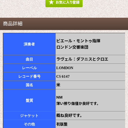
商品詳細
ピエール・モントゥ指揮
演奏者
ロンドン交響楽団
ラヴェル：ダフニスとクロエ
曲目
レーベル
LOMDON
レコード番号
CS 6147
米
国名
NM
盤質
薄い擦り傷僅か良好です。
概ね良好です。
ジャケット
その他
初版盤