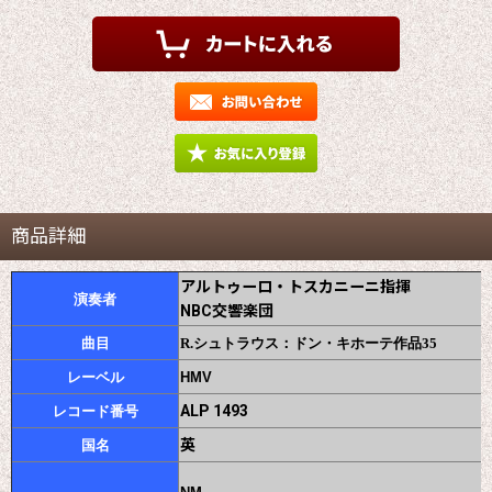
商品詳細
アルトゥーロ・トスカニーニ指揮
演奏者
NBC交響楽団
曲目
R.シュトラウス：ドン・キホーテ作品35
レーベル
HMV
ALP 1493
レコード番号
英
国名