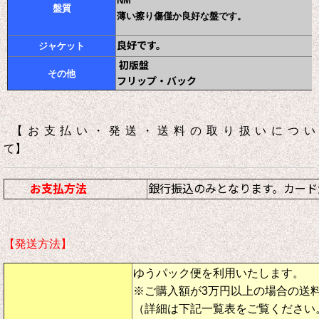
NM
盤質
薄い擦り傷僅か良好な盤です。
良好です。
ジャケット
初版盤
その他
フリップ・バック
【お支払い・発送・送料の取り扱いについ
て】
お支払方法
銀行振込のみとなります。カード
【発送方法】
ゆうパック便を利用いたします。
※ご購入額が3万円以上の場合の送
（詳細は下記一覧表をご覧ください