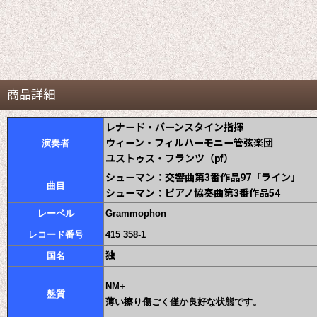
商品詳細
レナード・バーンスタイン指揮
ウィーン・フィルハーモニー管弦楽団
演奏者
ユストゥス・フランツ（pf）
シューマン：交響曲第3番作品97「ライン」
曲目
シューマン：ピアノ協奏曲第3番作品54
レーベル
Grammophon
レコード番号
415 358-1
独
国名
NM+
盤質
薄い擦り傷ごく僅か良好な状態です。