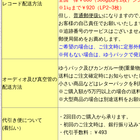
レコード配送方法
※1㎏まで￥920（LP2~3枚）
但し、
普通郵便扱い
になりますので
お客様の自己責任でお願いいたしま
※追跡番号のサービスはございませ
郵便局留めをお薦めします。
ご希望の場合は、ご注文時に定形外
※何もない場合は、ゆうパックで発
ゆうパック及びカンガルー便(重量
送料はご注文確定時にお知らせいた
オーディオ及び真空管の
小さい商品などはレターパックを利
配送方法
※ご購入額が5万円以上の場合の送
※大型商品の場合は別途送料をお願
・2回目のご購入から承ります。
代引き便について
・初回のご注文時は、銀行振り込み
(着払い）
・代引手数料：￥493