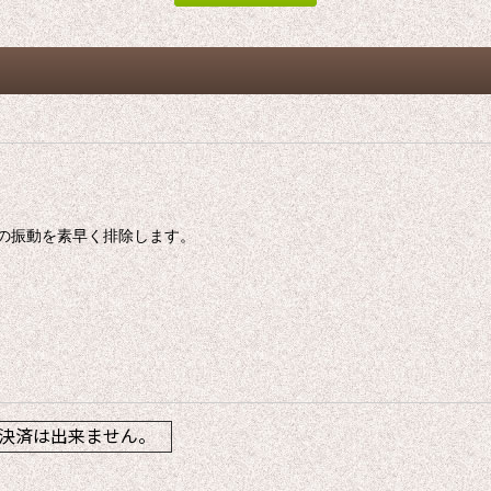
の振動を素早く排除します。
】
決済は出来ません。