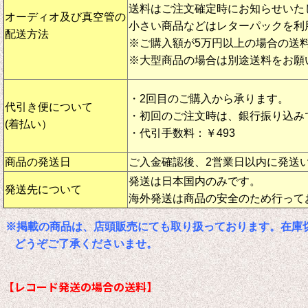
送料はご注文確定時にお知らせいた
オーディオ及び真空管の
小さい商品などはレターパックを利
配送方法
※ご購入額が5万円以上の場合の送
※大型商品の場合は別途送料をお願
・2回目のご購入から承ります。
代引き便について
・初回のご注文時は、銀行振り込み
(着払い）
・代引手数料：￥493
商品の発送日
ご入金確認後、2営業日以内に発送
発送は日本国内のみです。
発送先について
海外発送は商品の安全のため行って
※掲載の商品は、店頭販売にても取り扱っております。在庫
どうぞご了承くださいませ。
【レコード発送の場合の送料】