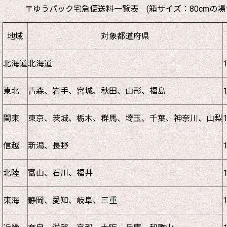
〒ゆうパック宅急便送料一覧表 (箱サイズ：80cmの場
地域
対象都道府県
北海道
北海道
東北
青森、岩手、宮城、秋田、山形、福島
関東
東京、茨城、栃木、群馬、埼玉、千葉、神奈川、山梨
信越
新潟、長野
北陸
富山、石川、福井
東海
静岡、愛知、岐阜、三重