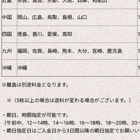
近畿
奈良、滋賀、京都、大阪、兵庫、和歌山
中国
岡山、広島、鳥取、島根、山口
四国
徳島、香川、愛媛、高知
九州
福岡、佐賀、長崎、熊本、大分、宮崎、鹿児島
沖縄
沖縄
※離島は別途料金となります。
※（5枚以上の場合は送料が変わる場合がございます。）
・期日、時間指定が可能です。
〔午前中、12～14時、14～16時、16～18時、18～20時、20
・期日指定日はご入金日から3日間以降の期日指定でお願いい