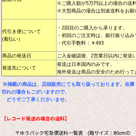
※ご購入額が5万円以上の場合の送
※大型商品の場合は別途送料をお願
・2回目のご購入から承ります。
代引き便について
・初回のご注文時は、銀行振り込み
(着払い）
・代引手数料：￥493
商品の発送日
ご入金確認後、2営業日以内に発送
発送は日本国内のみです。
発送先について
海外発送は商品の安全のため行って
※掲載の商品は、店頭販売にても取り扱っております。在庫
切れの場合もございますので、
どうぞご了承くださいませ。
【レコード発送の場合の送料】
〒ゆうパック宅急便送料一覧表 (箱サイズ：80cmの