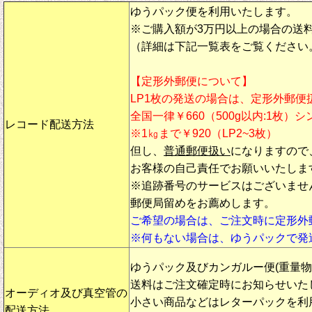
ゆうパック便を利用いたします。
※ご購入額が3万円以上の場合の送
（詳細は下記一覧表をご覧ください
【定形外郵便について】
LP1枚の発送の場合は、定形外郵便
全国一律￥660（500g以内:1枚）
レコード配送方法
※1㎏まで￥920（LP2~3枚）
但し、
普通郵便扱い
になりますので
お客様の自己責任でお願いいたしま
※追跡番号のサービスはございませ
郵便局留めをお薦めします。
ご希望の場合は、ご注文時に定形外
※何もない場合は、ゆうパックで発
ゆうパック及びカンガルー便(重量
送料はご注文確定時にお知らせいた
オーディオ及び真空管の
小さい商品などはレターパックを利
配送方法