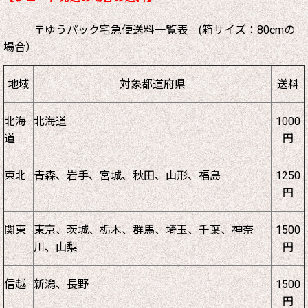
〒ゆうパック宅急便送料一覧表 (箱サイズ：80cmの
場合）
地域
対象都道府県
送料
北海
北海道
1000
道
円
東北
青森、岩手、宮城、秋田、山形、福島
1250
円
関東
東京、茨城、栃木、群馬、埼玉、千葉、神奈
1500
川、山梨
円
信越
新潟、長野
1500
円