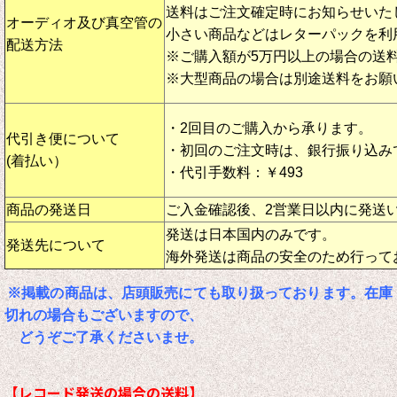
送料はご注文確定時にお知らせいた
オーディオ及び真空管の
小さい商品などはレターパックを利
配送方法
※ご購入額が5万円以上の場合の送
※大型商品の場合は別途送料をお願
・2回目のご購入から承ります。
代引き便について
・初回のご注文時は、銀行振り込み
(着払い）
・代引手数料：￥493
商品の発送日
ご入金確認後、2営業日以内に発送
発送は日本国内のみです。
発送先について
海外発送は商品の安全のため行って
※掲載の商品は、店頭販売にても取り扱っております。在庫
切れの場合もございますので、
どうぞご了承くださいませ。
【レコード発送の場合の送料】