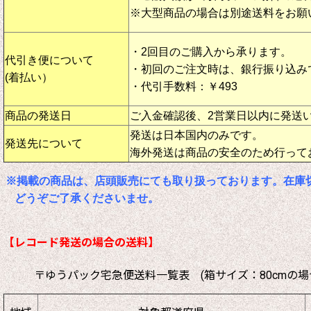
※大型商品の場合は別途送料をお願
・2回目のご購入から承ります。
代引き便について
・初回のご注文時は、銀行振り込み
(着払い）
・代引手数料：￥493
商品の発送日
ご入金確認後、2営業日以内に発送
発送は日本国内のみです。
発送先について
海外発送は商品の安全のため行って
※掲載の商品は、店頭販売にても取り扱っております。在庫
どうぞご了承くださいませ。
【レコード発送の場合の送料】
〒ゆうパック宅急便送料一覧表 (箱サイズ：80cmの場