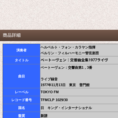
商品詳細
ヘルベルト・フォン・カラヤン指揮
演奏者
ベルリン・フィルハーモニー管弦楽団
ベートーヴェン：交響曲全集1977ライヴ
タイトル
ベートーヴェン：交響曲第1，3番
曲目
ライブ録音
1977年11月13日 東京 普門館
レーベル
TOKYO FM
レコード番号
TFMCLP 1029/30
国名
日 キング・インターナショナル
盤質
新譜