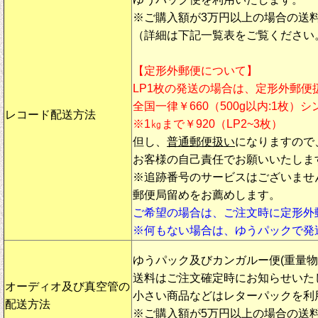
※ご購入額が3万円以上の場合の送
（詳細は下記一覧表をご覧ください
【定形外郵便について】
LP1枚の発送の場合は、定形外郵便
全国一律￥660（500g以内:1枚）
レコード配送方法
※1㎏まで￥920（LP2~3枚）
但し、
普通郵便扱い
になりますので
お客様の自己責任でお願いいたしま
※追跡番号のサービスはございませ
郵便局留めをお薦めします。
ご希望の場合は、ご注文時に定形外
※何もない場合は、ゆうパックで発
ゆうパック及びカンガルー便(重量
送料はご注文確定時にお知らせいた
オーディオ及び真空管の
小さい商品などはレターパックを利
配送方法
※ご購入額が5万円以上の場合の送