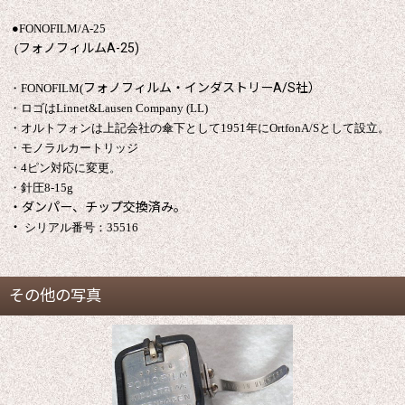
●
FONOFILM/A-25
フォノフィルムA-25)
(
フォノフィルム・インダストリーA/S社）
・FONOFILM
(
・ロゴはLinnet&Lausen Company (LL)
・オルトフォンは上記会社の傘下として1951年にOrtfonA/Sとして設立。
・モノラルカートリッジ
・4ピン対応に変更。
・針圧8-15g
・ダンパー、チップ交換済み。
・
シリアル番号：35516
その他の写真