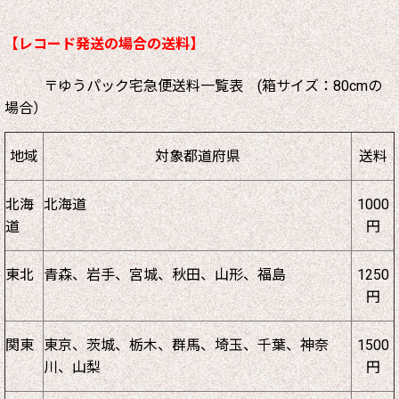
【レコード発送の場合の送料】
〒ゆうパック宅急便送料一覧表 (箱サイズ：80cmの
場合）
地域
対象都道府県
送料
北海
北海道
1000
道
円
東北
青森、岩手、宮城、秋田、山形、福島
1250
円
関東
東京、茨城、栃木、群馬、埼玉、千葉、神奈
1500
川、山梨
円