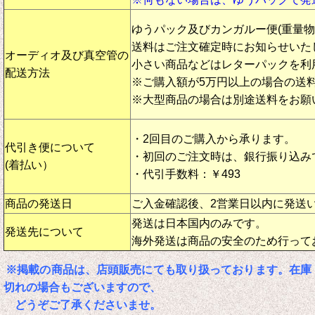
ゆうパック及びカンガルー便(重量
送料はご注文確定時にお知らせいた
オーディオ及び真空管の
小さい商品などはレターパックを利
配送方法
※ご購入額が5万円以上の場合の送
※大型商品の場合は別途送料をお願
・2回目のご購入から承ります。
代引き便について
・初回のご注文時は、銀行振り込み
(着払い）
・代引手数料：￥493
商品の発送日
ご入金確認後、2営業日以内に発送
発送は日本国内のみです。
発送先について
海外発送は商品の安全のため行って
※掲載の商品は、店頭販売にても取り扱っております。在庫
切れの場合もございますので、
どうぞご了承くださいませ。