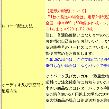
【定形外郵便について】
LP1枚の発送の場合は、定形外郵便
全国一律￥660（500g以内:1枚）
レコード配送方法
※1㎏まで￥920（LP2~3枚）
但し、
普通郵便扱い
になりますので
お客様の自己責任でお願いいたしま
※追跡番号のサービスはございませ
郵便局留めをお薦めします。
ご希望の場合は、ご注文時に定形外
※何もない場合は、ゆうパックで発
ゆうパック及びカンガルー便(重量
送料はご注文確定時にお知らせいた
オーディオ及び真空管の
小さい商品などはレターパックを利
配送方法
※ご購入額が5万円以上の場合の送
※大型商品の場合は別途送料をお願