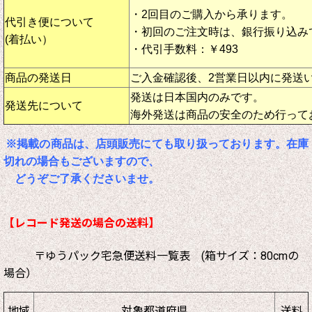
・2回目のご購入から承ります。
代引き便について
・初回のご注文時は、銀行振り込み
(着払い）
・代引手数料：￥493
商品の発送日
ご入金確認後、2営業日以内に発送
発送は日本国内のみです。
発送先について
海外発送は商品の安全のため行って
※掲載の商品は、店頭販売にても取り扱っております。在庫
切れの場合もございますので、
どうぞご了承くださいませ。
【レコード発送の場合の送料】
〒ゆうパック宅急便送料一覧表 (箱サイズ：80cmの
場合）
地域
対象都道府県
送料