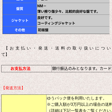
NM－
盤質
薄い擦り傷少々、比較的良好な盤です。
良好です。
ジャケット
コーティングジャケット
その他
初版盤
【お支払い・発送・送料の取り扱いについ
て】
お支払方法
銀行振込のみとなります。カード
【発送方法】
ゆうパック便を利用いたします。
※ご購入額が3万円以上の場合の送
（詳細は下記一覧表をご覧ください