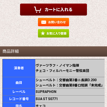
商品詳細
ヴァーツラフ・ノイマン指揮
演奏者
チェコ・フィルハーモニー管弦楽団
シューベルト：交響曲第3番ニ長調D.200
曲目
シューベルト：交響曲第8番ロ短調「未完成」
レーベル
SUPRAPHON
レコード番号
SUA ST 50771
国名
チェコ