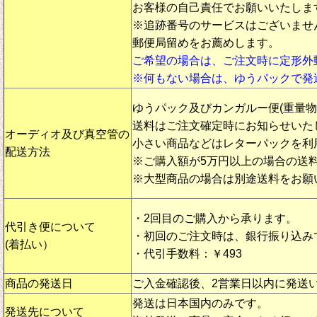
お客様の自己責任でお願いいたしま
※追跡番号のサービスはございませ
郵便局留めをお薦めします。
ご希望の場合は、ご注文時に定形外
※何もない場合は、ゆうパックで発
ゆうパック及びカンガルー便(重量
送料はご注文確定時にお知らせいた
オーディオ及び真空管の
小さい商品などはレターパックを利
配送方法
※ご購入額が5万円以上の場合の送
※大型商品の場合は別途送料をお願
・2回目のご購入から承ります。
代引き便について
・初回のご注文時は、銀行振り込み
(着払い）
・代引手数料：￥493
商品の発送日
ご入金確認後、2営業日以内に発送
発送は日本国内のみです。
発送先について