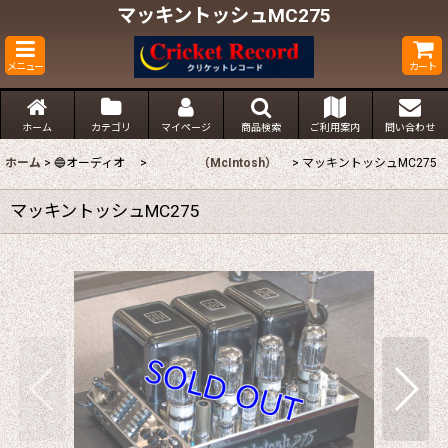
マッキントッシュMC275
メニュー
カート
ホーム
カテゴリ
マイページ
商品検索
ご利用案内
問い合わせ
ホーム
>
🔵オーディオ
>
（McIntosh）
>
マッキントッシュMC275
マッキントッシュMC275