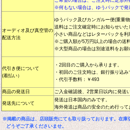
ご希望の場合は、ご注文時に定形外
※何もない場合は、ゆうパックで発
ゆうパック及びカンガルー便(重量
送料はご注文確定時にお知らせいた
オーディオ及び真空管の
小さい商品などはレターパックを利
配送方法
※ご購入額が5万円以上の場合の送
※大型商品の場合は別途送料をお願
・2回目のご購入から承ります。
代引き便について
・初回のご注文時は、銀行振り込み
(着払い）
・代引手数料：￥493
商品の発送日
ご入金確認後、2営業日以内に発送
発送は日本国内のみです。
発送先について
海外発送は商品の安全のため行って
※掲載の商品は、店頭販売にても取り扱っております。在庫
どうぞご了承くださいませ。