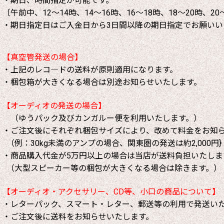
・期日、時間指定が可能です。
〔午前中、12～14時、14～16時、16～18時、18～20時、20
・期日指定日はご入金日から3日間以降の期日指定でお願いい
【真空管発送の場合】
・上記のレコ―ドの送料が原則適用になります。
・梱包箱が大きくなる場合は別途お知らせいたします。
【オーディオの発送の場合】
（ゆうパック及びカンガルー便を利用いたします。）
・ご注文後にそれぞれ梱包サイズにより、改めて料金をお知
（例：30kg未満のアンプの場合、関東圏の発送は約2,000円}
・商品購入代金が5万円以上の場合は当店が送料負担いたしま
（大型スピーカー等の梱包が大きくなる場合は除きます。）
【オーディオ・アクセサリー、CD等、小口の商品について】
・レターパック、スマート・レター、郵送等の利用で発送い
・ご注文後に送料をお知らせいたします。