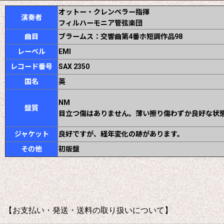
オットー・クレンペラー指揮
演奏者
フィルハーモニア管弦楽団
曲目
ブラームス：交響曲第4番ホ短調作品98
レーベル
EMI
レコード番号
SAX 2350
国名
英
NM
盤質
目立つ傷はありません。薄い擦り傷わずか良好な状
ジャケット
良好ですが、経年変化の跡があります。
その他
初版盤
【お支払い・発送・送料の取り扱いについて