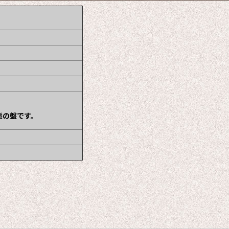
態の盤です。
】