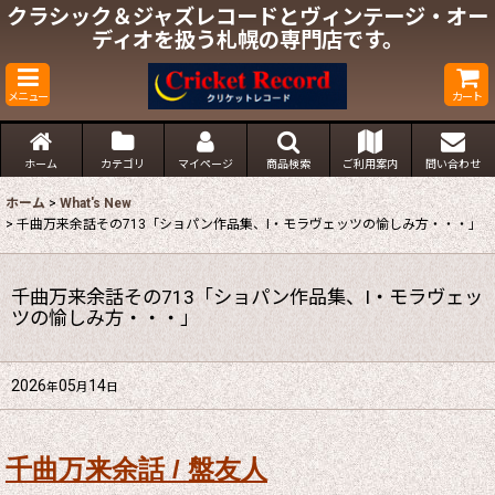
クラシック＆ジャズレコードとヴィンテージ・オー
ディオを扱う札幌の専門店です。
メニュー
カート
ホーム
カテゴリ
マイページ
商品検索
ご利用案内
問い合わせ
ホーム
>
What's New
>
千曲万来余話その713「ショパン作品集、I・モラヴェッツの愉しみ方・・・」
千曲万来余話その713「ショパン作品集、I・モラヴェッ
ツの愉しみ方・・・」
2026
05
14
年
月
日
千曲万来余話 / 盤友人