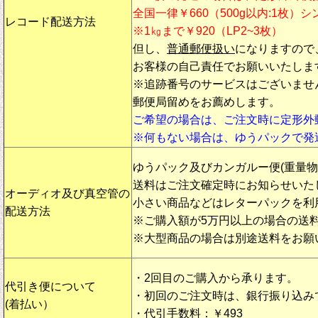
全国一律￥660（500g以内:1枚）
レコード配送方法
※1㎏まで￥920（LP2~3枚）
但し、
普通郵便扱い
になりますので
お客様の自己責任でお願いいたしま
※追跡番号のサービスはございませ
郵便局留めをお薦めします。
ご希望の場合は、ご注文時に定形外
※何もない場合は、ゆうパックで発
ゆうパック及びカンガルー便(重量
送料はご注文確定時にお知らせいた
オーディオ及び真空管の
小さい商品などはレターパックを利
配送方法
※ご購入額が5万円以上の場合の送
※大型商品の場合は別途送料をお願
・2回目のご購入から承ります。
代引き便について
・初回のご注文時は、銀行振り込み
(着払い）
・代引手数料：￥493