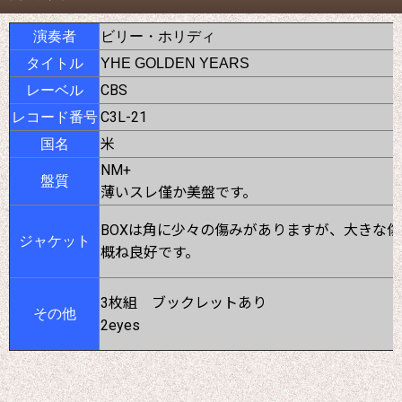
演奏者
ビリー・ホリディ
タイトル
YHE GOLDEN YEARS
CBS
レーベル
C3L-21
レコード番号
米
国名
NM+
盤質
薄いスレ僅か美盤です。
BOXは角に少々の傷みがありますが、大きな
ジャケット
概ね良好です。
3枚組 ブックレットあり
その他
2eyes