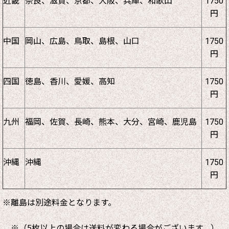
近畿
奈良、滋賀、京都、大阪、兵庫、和歌山
1750
円
中国
岡山、広島、鳥取、島根、山口
1750
円
四国
徳島、香川、愛媛、高知
1750
円
九州
福岡、佐賀、長崎、熊本、大分、宮崎、鹿児島
1750
円
沖縄
沖縄
1750
円
※離島は別途料金となります。
※（5枚以上の場合は送料が変わる場合がございます。）