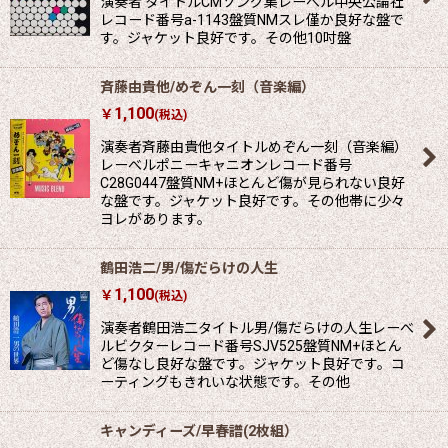
演奏者 タイトルCMソング集レーべル中央公論社
レコード番号a-1143盤質NMスレ僅か良好な盤で
す。ジャケット良好です。その他10吋盤
絞り込む
斉藤由貴他/めぞん一刻（音楽編）
1,100
￥
(税込)
演奏者斉藤由貴他タイトルめぞん一刻（音楽編）
レーべルポニーキャニオンレコード番号
C28G0447盤質NM+ほとんど傷が見られない良好
な盤です。ジャケット良好です。その他帯に少々
ヨレがあります。
鶴田浩二/男/傷だらけの人生
1,100
￥
(税込)
演奏者鶴田浩二タイトル男/傷だらけの人生レーべ
ルビクターレコード番号SJV525盤質NM+ほとん
ど傷なし良好な盤です。ジャケット良好です。コ
ーティングもきれいな状態です。その他
キャンディーズ/早春譜(2枚組）