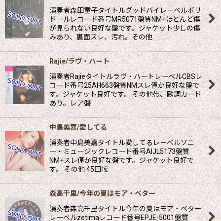
演奏者森田童子タイトルグッドバイレーべルポリ
ドールレコード番号MR5071盤質NM+ほとんど傷
が見られない良好な盤です。ジャケット少しの傷
みあり、裏面スレ、汚れ。その他
Rajie/ラヴ・ハート
演奏者Rajieタイトルラヴ・ハートレーべルCBSレ
コード番号25AH663盤質NMスレ僅か良好な盤で
す。ジャケット良好です。 その他帯、歌詞カード
あり。レア盤
中島美嘉/愛してる
演奏者中島美嘉タイトル愛してるレーべルソニ
ー・ミュージックレコード番号AIJL5173盤質
NM+スレ僅か良好な盤です。ジャケット良好で
す。 その他 45回転
森高千里/今年の夏はモア・ベター
演奏者森高千里タイトル今年の夏はモア・ベター
レーべルzetimaレコード番号EPJE-5001盤質