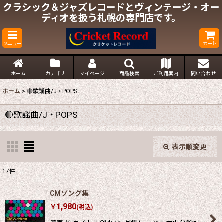
クラシック＆ジャズレコードとヴィンテージ・オー
ディオを扱う札幌の専門店です。
メニュー
カート
ホーム
カテゴリ
マイページ
商品検索
ご利用案内
問い合わせ
ホーム
>
🔴歌謡曲/J・POPS
🔴歌謡曲/J・POPS
表示順変更
閉じる
17
件
表示数
:
CMソング集
1,980
￥
(税込)
並び順
: