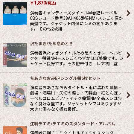
1,870
￥
(税込)
演奏者キャンディーズタイトル早春譜レーべル
CBSレコード番号38AH406盤質NM+スレごく僅か
美盤です。ジャケット内側にシミの箇所ありま
す。 その他2枚組
沢たまき/ため息のとき
演奏者沢たまきタイトルため息のときレーべルビ
クター盤質NM＋スレごくわずかほぼ美盤です。ジ
ャケット良好です。その他帯付き レア初回盤
ちあきなおみEPシングル盤6枚セット
演奏者ちあきなおみタイトル・雨に濡れた慕情・
劇場・酒場川・矢切の渡し・円舞曲・紅とんぼレ
ーべルコロムビア/テイチク盤質NM全品スレは少
なく良好な盤です。ジャケットシワはありますが
大きな傷みなく概ね良好…
江利チエミ/チエミのスタンダード・アルバム
演奏者江利チエミタイトルチエミのスタンダー