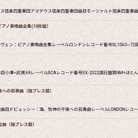
絞り込む
ウス弦楽四重奏団アマデウス弦楽四重奏団曲目モーツァルト弦楽四重奏曲
アノ奏鳴曲全集(10枚組）
ェン：ピアノ奏鳴曲全集レーベルロンドンレコード番号SL1063~72
小澤=武満'69レーベルRCAレコード番号SX-2022国日盤質NM+ほと
後への前奏曲（独プレス盤）
ドビュッシー：海、牧神の午後への前奏曲レーベルLONDONレコード番号
全曲（独プレス盤）