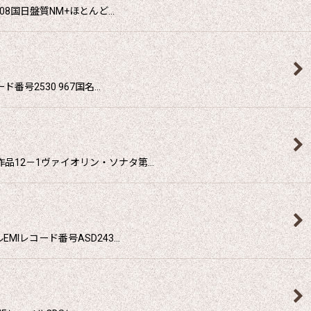
08国日盤質NM+ほとんど…
号2530 967国名…
品12－1ヴァイオリン・ソナタ第…
Iレコード番号ASD243…