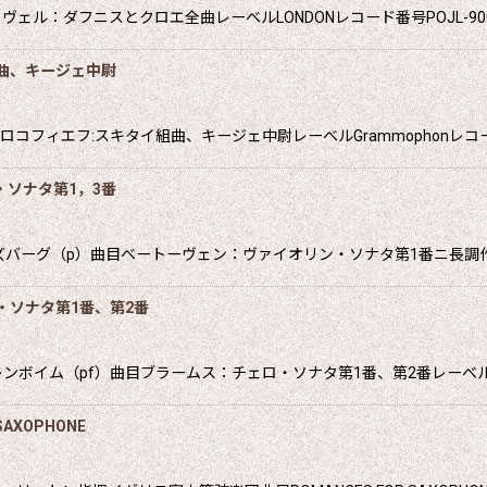
ル：ダフニスとクロエ全曲レーベルLONDONレコード番号POJL-90
曲、キージェ中尉
ィエフ:スキタイ組曲、キージェ中尉レーベルGrammophonレコード番
ソナタ第1，3番
ズバーグ（p）曲目ベートーヴェン：ヴァイオリン・ソナタ第1番ニ長調作
・ソナタ第1番、第2番
ボイム（pf）曲目ブラームス：チェロ・ソナタ第1番、第2番レーべルEM
AXOPHONE