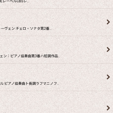
EレーべルCBSレ…
ーヴェン:チェロ・ソナタ第2番…
ェン：ピアノ協奏曲第3番ハ短調作品…
ル:ピアノ協奏曲ト長調ラフマニノフ…