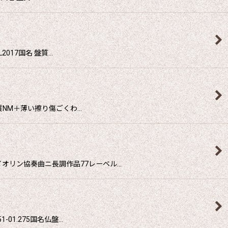
017国名 盤質…
質NM＋薄い擦り傷ごくわ…
オリン協奏曲ニ長調作品77レーベル…
01.275国名仏盤…