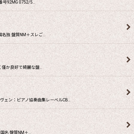
MG 0752/5…
国名独 盤質NM＋スレご…
ごく僅か良好で綺麗な盤…
ヴェン：ピアノ協奏曲集レーべルCB…
国名 盤質NM＋…