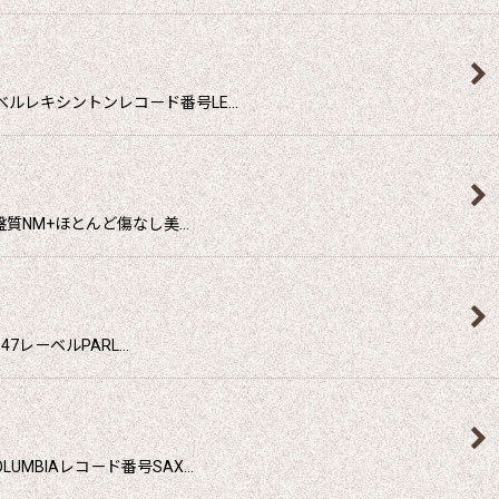
ベルレキシントンレコード番号LE…
盤質NM+ほとんど傷なし美…
7レーベルPARL…
MBIAレコード番号SAX…