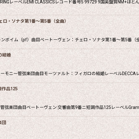
GレーベルEMI CLASSICSレコード番号5 99729 9国英盤質NM+ほと
ェロ・ソナタ第1番〜第5番（全曲）
ンボイム（pf）曲目ベートーヴェン：チェロ・ソナタ第1番〜第5番（全
の結婚
ニー管弦楽団曲目モーツァルト：フィガロの結婚レーベルDECCAレコード
作品125
楽団曲目ベートーヴェン:交響曲第9番ニ短調作品125レーベルGrammo
楽団