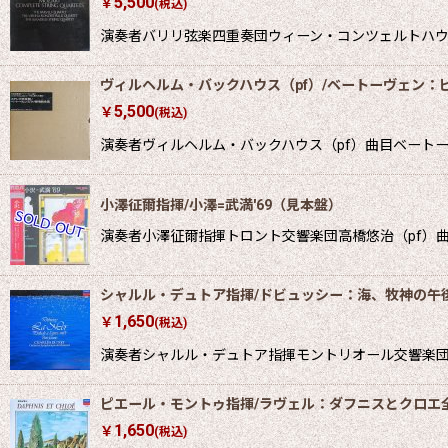
5,500
￥
(税込)
演奏者バリリ弦楽四重奏団ウィーン・コンツェルトハ
ヴィルヘルム・バックハウス（pf）/ベートーヴェン：ピ
5,500
￥
(税込)
演奏者ヴィルヘルム・バックハウス（pf）曲目ベートーヴ
小澤征爾指揮/小澤=武満'69（見本盤）
演奏者小澤征爾指揮トロント交響楽団高橋悠治（pf）曲目
シャルル・デュトア指揮/ドビュッシー：海、牧神の午
1,650
￥
(税込)
演奏者シャルル・デュトア指揮モントリオール交響楽団曲目
ピエール・モントゥ指揮/ラヴェル：ダフニスとクロエ
1,650
￥
(税込)