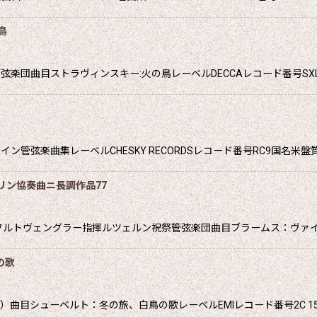
鳥
団曲目ストラヴィンスキー:火の鳥レーベルDECCAレコード番号SXL2
管弦楽曲集レーベルCHESKY RECORDSレコード番号RC9国名米盤
リン協奏曲ニ長調作品77
フルトヴェングラー指揮ルツェルン祝祭管弦楽団曲目ブラームス：ヴァイ
の歌
曲目シューベルト：冬の旅、白鳥の歌レーベルEMIレコード番号2C 151-