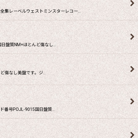
全集レーベルウェストミンスターレコー…
国日盤質NM+ほとんど傷なし…
んど傷なし美盤です。ジ…
POJL-9015国日盤質…