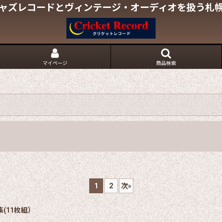
ャズレコードとヴィンテージ・オーディオを扱う札
マイページ
商品検索
1
2
次
»
(11枚組）