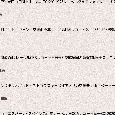
団曲目NHKホール。TOKYO.1975レーベルグラモフォンレコード番号92
集
ートーヴェン：交響曲全集レーベルEMIレコード番号F669.895/99
Vol.2レーべルCBSレコード番号M3-39036国名蘭盤質NM＋スレ
曲集
イン指揮レオポルド・ストコフスキー指揮アメリカ交響楽団曲目ベートー
名曲集
エスパーナ~スペイン名曲集レーベルDECCAレコード番号SXL2020