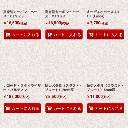
絞り込む
真空管カーボン・ベー
真空管カーボン・ベー
オーディオベース AB-
ス CTS ２B
ス CTS ２A
10（Large）
16,500
16,500
7,700
￥
￥
￥
(税込)
(税込)
(税込)
カートに入れる
カートに入れる
カートに入れる
レコード・スタビライザ
軸受メタル（スラスト・
軸受メタル（スラスト・
ー・パルテノン
プレート）2mm厚
プレート）5mm厚
187,000
5,500
11,000
￥
￥
￥
(税込)
(税込)
(税込)
カートに入れる
カートに入れる
カートに入れる