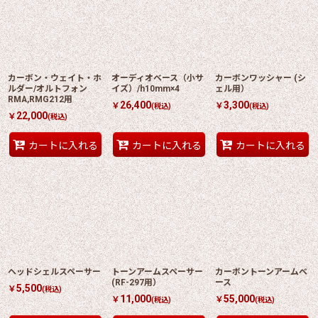
カーボン・ウェイト・ホ
オーディオベース（小サ
カーボンワッシャー (シ
ルダー/オルトフォン
イズ）/h10mm×4
ェル用）
RMA,RMG212用
26,400
3,300
￥
￥
(税込)
(税込)
22,000
￥
(税込)
カートに入れる
カートに入れる
カートに入れる
ヘッドシェルスペーサー
トーンアームスペーサー
カーボントーンアームベ
(RF-297用）
ース
5,500
￥
(税込)
11,000
55,000
￥
￥
(税込)
(税込)