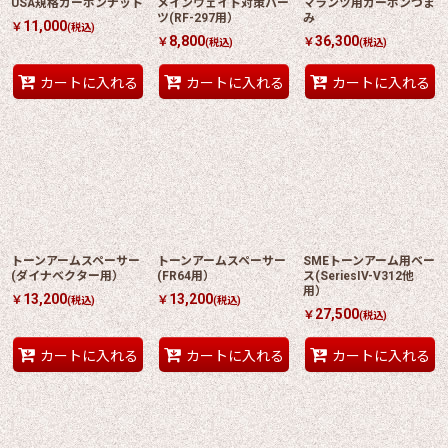
USA規格カーボンナット
メインウェイト対策パー
マランツ用カーボンつま
ツ(RF-297用）
み
11,000
￥
(税込)
8,800
36,300
￥
￥
(税込)
(税込)
カートに入れる
カートに入れる
カートに入れる
トーンアームスペーサー
トーンアームスペーサー
SMEトーンアーム用ベー
(ダイナベクター用）
(FR64用）
ス(SeriesIV-V312他
用）
13,200
13,200
￥
￥
(税込)
(税込)
27,500
￥
(税込)
カートに入れる
カートに入れる
カートに入れる