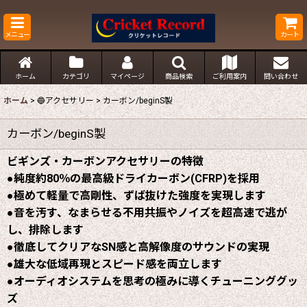
メニュー
カート
ホーム
カテゴリ
マイページ
商品検索
ご利用案内
問い合わせ
ホーム
>
🔵アクセサリー
>
カーボン/beginS製
カーボン/beginS製
ビギンズ・カーボンアクセサリーの特徴
●純度約80％の最高級ドライカーボン(CFRP)を採用
●極めて軽量で高剛性、ずば抜けた強度を実現します
●音を汚す、なまらせる不用共振やノイズを超高速で逃が
し、排除します
●徹底してクリアなSN感と高解像度のサウンドの実現
●雄大な低域再現とスピード感を両立します
●オーディオシステムを思考の極みに導くチューニンググッ
ズ