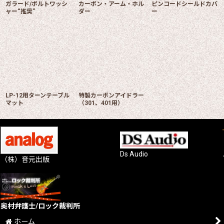
ガラード/ボルトワッシ
カーボン・アーム・ホル
ピンコードシールドカバ
ャー“推奨”
ダー
ー
LP-12用ターンテーブル
特製カーボンアイドラー
マット
（301、401用）
Ds Audio
（株）音元出版
奥村弁護士/ロック裁判所
ホーム