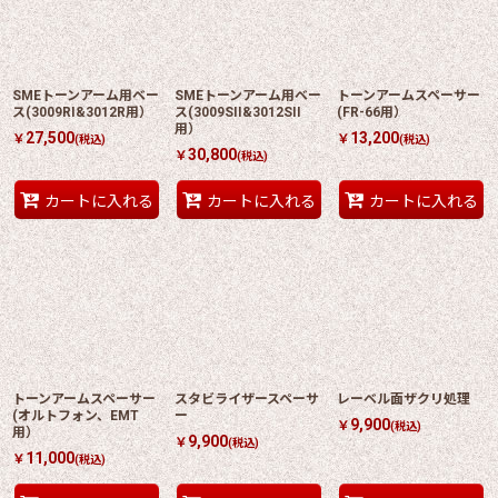
SMEトーンアーム用ベー
SMEトーンアーム用ベー
トーンアームスペーサー
ス(3009RI&3012R用）
ス(3009SII&3012SII
(FR-66用）
用）
27,500
13,200
￥
￥
(税込)
(税込)
30,800
￥
(税込)
カートに入れる
カートに入れる
カートに入れる
トーンアームスペーサー
スタビライザースペーサ
レーベル面ザクリ処理
(オルトフォン、EMT
ー
9,900
￥
(税込)
用）
9,900
￥
(税込)
11,000
￥
(税込)