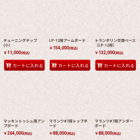
チューニングチップ
LP-12用アームボード
トランポリン交換ベース
(小）
（LP-12用）
154,000
￥
(税込)
11,000
132,000
￥
￥
(税込)
(税込)
カートに入れる
カートに入れる
カートに入れる
マッキントッシュ用アン
マランツ#7用トップボ
マランツ#7用アンダー
プボード
ード
ボード
264,000
88,000
88,000
￥
￥
￥
(税込)
(税込)
(税込)