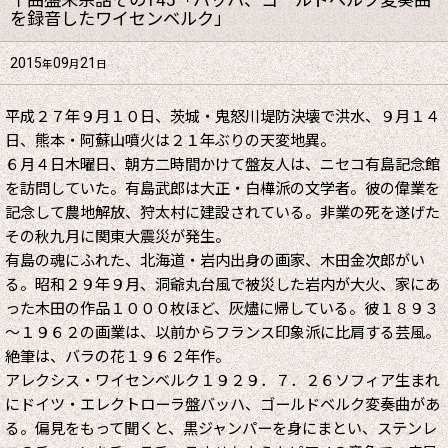
千曲盤来余話その145「バッハ、ゴールドベルク変奏曲
を録音したワイセンベルク」
2015
09
21
年
月
日
平成２７年９月１０日、茨城・鬼怒川堤防決壊で洪水、９月１４
日、熊本・阿蘇山噴火は２１年ぶりの天変地異。
６月４日木曜日、朝方二時間かけて盤友人は、ニセコ有島記念館
を訪問していた。有島武郎は大正・白樺派の文学者。彼の偉業を
記念して農地解放、狩太村に建設されている。非業の死を遂げた
その秋九月に関東大震災が発生。
有島の魂にふれた、北海道・岩内出身の画家、木田金次郎がい
る。昭和２９年９月、洞爺丸台風で被災した岩内が大火、家にあ
った木田の作品１０００枚ほど、灰燼に帰している。彼１８９３
～１９６２の画業は、以前からフランス印象派に比肩する芸風。
絶筆は、バラの花１９６２年作。
アレクシス・ワイセンベルク１９２９．７．２６ソフィア生まれ
にドイツ・エレクトローラ盤バッハ、ゴールドベルク変奏曲があ
る。偏見をもって聞くと、黒ジャンパーを身にまとい、ステンレ