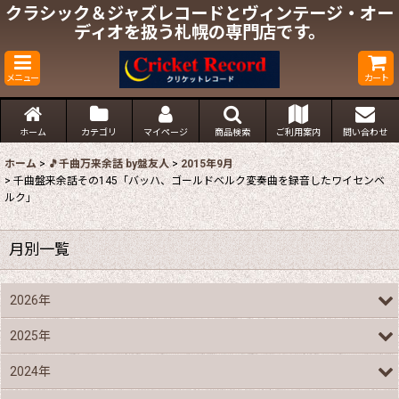
クラシック＆ジャズレコードとヴィンテージ・オー
ディオを扱う札幌の専門店です。
メニュー
カート
ホーム
カテゴリ
マイページ
商品検索
ご利用案内
問い合わせ
ホーム
>
🎵千曲万来余話 by盤友人
>
2015年9月
>
千曲盤来余話その145「バッハ、ゴールドベルク変奏曲を録音したワイセンベ
ルク」
月別一覧
2026年
2025年
2024年