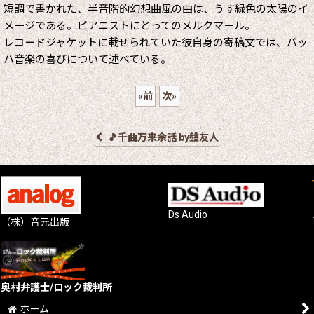
短調で書かれた、半音階的幻想曲風の曲は、うす緑色の太陽のイ
メージである。ピアニストにとってのメルクマール。
レコードジャケットに載せられていた彼自身の寄稿文では、バッ
ハ音楽の喜びについて述べている。
«
前
次
»
🎵千曲万来余話 by盤友人
Ds Audio
（株）音元出版
奥村弁護士/ロック裁判所
ホーム