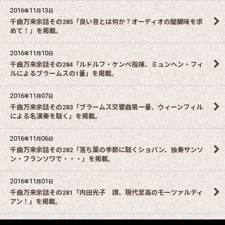
2016
11
13
年
月
日
千曲万来余話その285「良い音とは何か？オーディオの醍醐味を求
めて！」を掲載。
2016
11
10
年
月
日
千曲万来余話その284「ルドルフ・ケンペ指揮、ミュンヘン・フィ
ルによるブラームスの1番」を掲載。
2016
11
07
年
月
日
千曲万来余話その283「ブラームス交響曲第一番、ウィーンフィル
による名演奏を聴く」を掲載。
2016
11
06
年
月
日
千曲万来余話その282「落ち葉の季節に聴くショパン、独奏サンソ
ン・フランソワで・・・」を掲載。
2016
11
01
年
月
日
千曲万来余話その281「内田光子 讃、現代至高のモーツァルティ
アン！」を掲載。