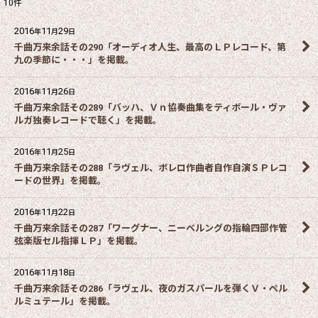
10
件
2016
11
29
年
月
日
千曲万来余話その290「オーディオ人生、最高のＬＰレコード、第
九の季節に・・・」を掲載。
2016
11
26
年
月
日
千曲万来余話その289「バッハ、Ｖｎ協奏曲集をティボール・ヴァ
ルガ独奏レコードで聴く」を掲載。
2016
11
25
年
月
日
千曲万来余話その288「ラヴェル、ボレロ作曲者自作自演ＳＰレコ
ードの世界」を掲載。
2016
11
22
年
月
日
千曲万来余話その287「ワーグナー、ニーベルングの指輪四部作管
弦楽版セル指揮ＬＰ」を掲載。
2016
11
18
年
月
日
千曲万来余話その286「ラヴェル、夜のガスパールを弾くＶ・ペル
ルミュテール」を掲載。