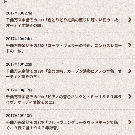
6
件
2017
10
27
年
月
日
千曲万来余話その383「色とりどり紅葉の盛りに聴くＭ氏の一枚、
オーディオ論その四」
2017
10
24
年
月
日
千曲万来余話その382「ユーラ・ギュラーの芸術、ニンバスレコー
ドの一枚」
2017
10
20
年
月
日
千曲万来余話その381「楽興の時、カーゾン演奏ピアノの音色、オ
ーディオ論その三」
2017
10
17
年
月
日
千曲万来余話その380「ピアノの音色ハンクとトミー１９８３年ラ
イヴ、オーディオ論その二」
2017
10
10
年
月
日
千曲万来余話その379「フルトヴェングラーをウッドホーンで聴
く、Ｂ氏７番１９４３年録音」