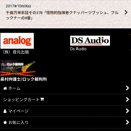
2017
10
06
年
月
日
千曲万来余話その378「怪物的指揮者クナッパーツブッシュ、ブル
ックナーの8番」
Ds Audio
（株）音元出版
奥村弁護士/ロック裁判所
ホーム
ショッピングカート
マイページ
お気に入り