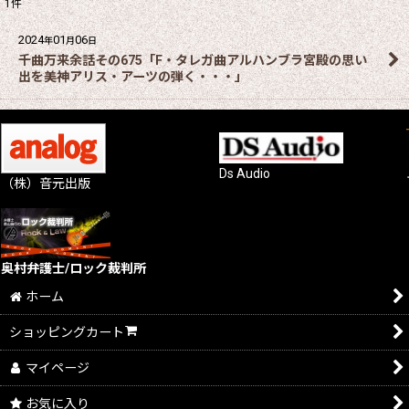
1
件
2024
01
06
年
月
日
千曲万来余話その675「F・タレガ曲アルハンブラ宮殿の思い
出を美神アリス・アーツの弾く・・・」
Ds Audio
（株）音元出版
奥村弁護士/ロック裁判所
ホーム
ショッピングカート
マイページ
お気に入り