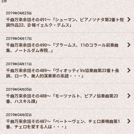
5
件
2019
04
25
年
月
日
千曲万来余話その491～「シューマン、ピアノソナタ第2番ト短
調作品22、訃報イェルク・デムス」
2019
04
17
年
月
日
千曲万来余話その490～「ブラームス、11のコラール前奏曲
集、ノートルダム寺院…」
2019
04
11
年
月
日
千曲万来余話その489～「ヴィオッティVn協奏曲第23番ト長
調、ローラ、美人的演奏家の系譜・・・」
2019
04
05
年
月
日
千曲万来余話その488～「モーツァルト、ピアノ協奏曲第23
番、ハスキル讃」
2019
04
02
年
月
日
千曲万来余話その487～「ベートーヴェン、チェロ奏鳴曲第1
番、チェロを愛する人は・・・」