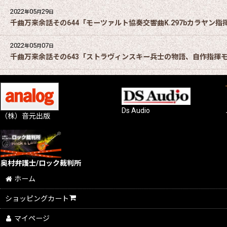
2022
05
29
年
月
日
千曲万来余話その644「モーツァルト協奏交響曲K.297bカラヤン指
2022
05
07
年
月
日
千曲万来余話その643「ストラヴィンスキー兵士の物語、自作指揮
Ds Audio
（株）音元出版
奥村弁護士/ロック裁判所
ホーム
ショッピングカート
マイページ