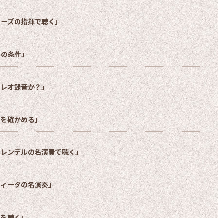
レーズの指揮で聴く」
ての条件」
テレオ録音か？」
験を確かめる」
ブレンデルの名演奏で聴く」
ティータの名演奏」
イを聴く」