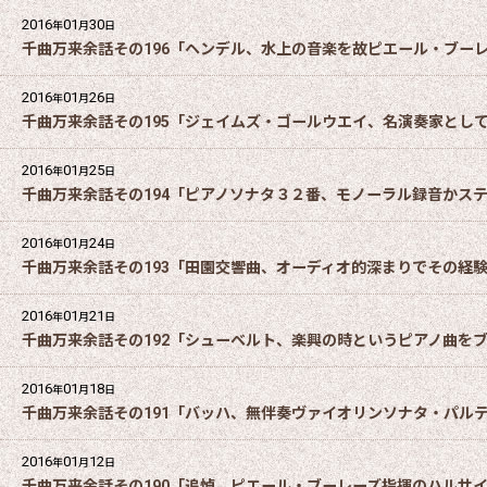
2016
01
30
年
月
日
千曲万来余話その196「ヘンデル、水上の音楽を故ピエール・ブー
2016
01
26
年
月
日
千曲万来余話その195「ジェイムズ・ゴールウエイ、名演奏家とし
2016
01
25
年
月
日
千曲万来余話その194「ピアノソナタ３２番、モノーラル録音かス
2016
01
24
年
月
日
千曲万来余話その193「田園交響曲、オーディオ的深まりでその経
2016
01
21
年
月
日
千曲万来余話その192「シューベルト、楽興の時というピアノ曲を
2016
01
18
年
月
日
千曲万来余話その191「バッハ、無伴奏ヴァイオリンソナタ・パル
2016
01
12
年
月
日
千曲万来余話その190「追悼、ピエール・ブーレーズ指揮のハルサ