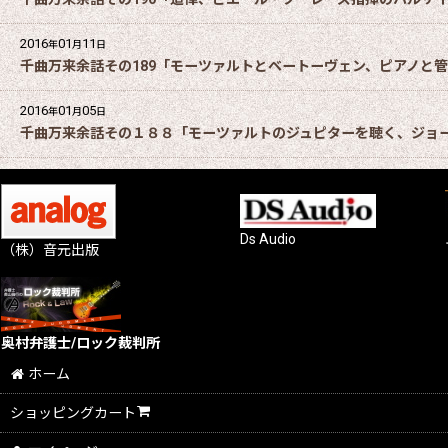
2016
01
11
年
月
日
千曲万来余話その189「モーツァルトとベートーヴェン、ピアノと
2016
01
05
年
月
日
千曲万来余話その１８８「モーツァルトのジュピターを聴く、ジョ
Ds Audio
（株）音元出版
奥村弁護士/ロック裁判所
ホーム
ショッピングカート