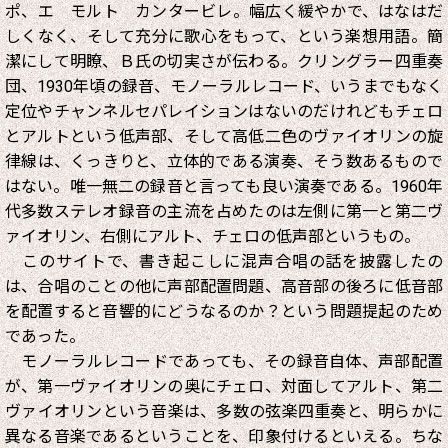
ポ、エ モルト カンタービレ。幅広く緩やかで、はなはだ
しくなく、そして充分に歌心をもって、という楽想用語。簡
潔にして明瞭、Ｂ氏の切実さが伝わる。クリングラー四重奏
団、1930年頃の録音、モノーラルレコード、いうまでもなく
定位やチャンネルセパレイションはないのだけれどもチェロ
とアルトという低声部、そして高低二色のヴァイオリンの旋
律線は、くっきりと、立体的である演奏、そう数あるもので
はない。唯一無二の録音と言っても良い演奏である。1960年
代多数ステレオ録音の主流を占めたのは左側に第一と第二ヴ
ァイオリン、右側にアルト、チェロの低声部というもの。
このサイトで、書き起こしに混声合唱の話を披露したの
は、合唱のことの他に声部配置問題、高音部の後ろに低音部
を配置すると音響的にどうなるのか？という問題提起のため
であった。
モノーラルレコードであっても、その録音自体、声部配置
が、第一ヴァイオリンの奥にチェロ、対面してアルト、第二
ヴァイオリンという音楽は、多数の弦楽四重奏と、明らかに
異なる音楽であるということを、印象付けるといえる。ちな