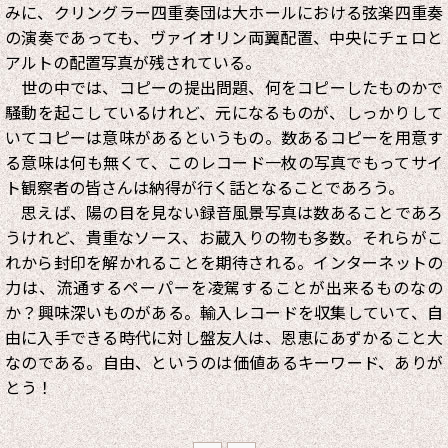
みに、クリングラー四重奏団は大ホールにおける弦楽四重奏
の演奏であっても、ヴァイオリン両翼配置、中央にチェロと
アルトの配置写真が残されている。
世の中では、コピーの提出問題、何をコピーしたものかで
騒動を起こしているけれど、元になるものが、しっかりして
いてコピーは意味があるというもの。数あるコピーを用意す
る意味は何も無くて、このレコード一枚の写真でもってサイ
ト観察者の皆さんは納得が行く話となることであろう。
思えば、陽の目を見ない録音風景写真は数あることであろ
うけれど、貴重なソース、お蔵入りの物も多数。それらがこ
れから封印を解かれることを期待される。インターネットの
力は、流通するペーパーを凌駕することが出来るものなの
か？興味深いものがある。輸入レコードを収集していて、自
由に入手できる時代に対し盤友人は、恩恵にあずかること大
なのである。自由、というのは価値あるキーワード、ありが
とう！