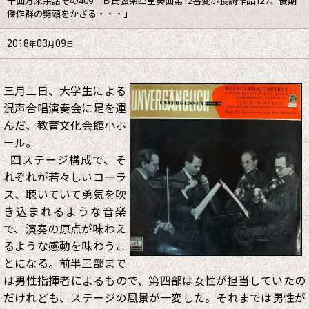
千曲万来余話その409「Ｂ氏弦楽四重奏曲第12番変ホ長調作品127、後期
傑作群の劈頭をかざる・・・」
2018
03
09
年
月
日
三月二日、大学生による
混声合唱演奏会に足を運
んだ、教育文化会館小ホ
ール。
四ステージ構成で、そ
れぞれが若々しいコーラ
ス、聴いていて勇気を吹
き込まれるような音楽
で、演奏の原点が味わえ
るような感動を味わうこ
とになる。前半三部まで
は男性指揮者によるもので、第四部は女性が担当していたの
だけれども、ステージの風景が一変した。それまでは男性が