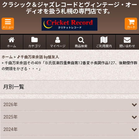
クラシック＆ジャズレコードとヴィンテージ・オー
ディオを扱う札幌の専門店です。
メニュー
カート
ホーム
カテゴリ
マイページ
商品検索
ご利用案内
問い合わせ
ホーム
>
🎵千曲万来余話 by盤友人
>
千曲万来余話その409「Ｂ氏弦楽四重奏曲第12番変ホ長調作品127、後期傑作群
の劈頭をかざる・・・」
月別一覧
2026年
2025年
2024年