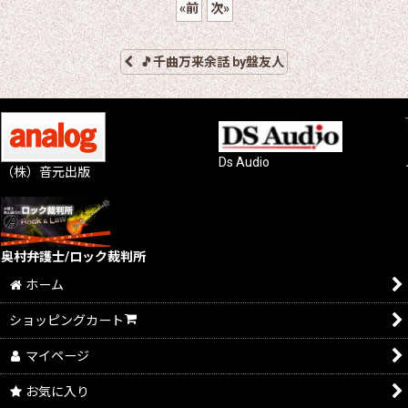
«
前
次
»
🎵千曲万来余話 by盤友人
Ds Audio
（株）音元出版
奥村弁護士/ロック裁判所
ホーム
ショッピングカート
マイページ
お気に入り