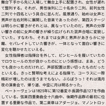
舞台下手から先に入場して舞台上手に配置され、女性が遅れ
て整列する。それが、男性後列に二十名余り二列、前列女性
二列で十四名という具合に並んだ。風景通り、始めは女声と
男声が左右対称に展開した音楽であったのが、第四ステージ
は明らかに響きがそれとは、異なっていたのだ。男声の分厚
い響きの前に女声の響きが繰り広げられた混声合唱に変貌し
ていた。すなわち、それまでは女声と男声があきらかに分
離、セパレイトしていた響きが、一体となって面白い響きに
変化を聴かせたといえる。
女性指揮者は指揮台を外して、ピンヒールを履いていたの
でロウヒールの方が良かったのにという感想は、まあ、どう
でも良かったのだけれど、声部配置は思い切ったものだった
といえる。きっと賢明な考えによる指揮で、コーラスに一際
精彩が増したのは言うまでもない。ぶらぼうっ！それは満月
夜の演奏会で、帰り道、中空に月は明るかった。
ベートーヴェンは1825年に第12番変ホ長調作品127を作曲
している。弦楽四重奏曲全十六曲中、後期作品群の最初に位
置する重要な作品で、第二楽章はアダージョ、マノントロッ