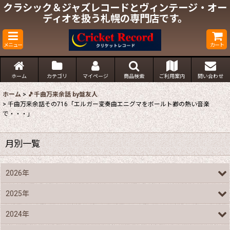
クラシック＆ジャズレコードとヴィンテージ・オー
ディオを扱う札幌の専門店です。
メニュー
カート
ホーム
カテゴリ
マイページ
商品検索
ご利用案内
問い合わせ
ホーム
>
🎵千曲万来余話 by盤友人
>
千曲万来余話その716「エルガー変奏曲エニグマをボールト卿の熱い音楽
で・・・」
月別一覧
2026年
2025年
2024年