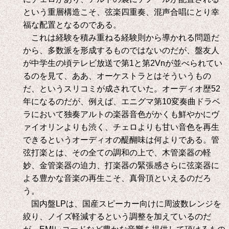
という重層構造こそ、弦楽四重奏、混声合唱にとり幸
福な配置となるのである。
これは経験を積み重ねる経験則から導かれる問題だ
から、多数派を形成するものではないのだが、盤友人
が中学生の頃テレビ放送で第
1
と第
2Vn
が並べられてい
るのを見て、ああ、オーケストラとはそういうもの
だ、というスリコミが成されていた。オーディオ歴
52
年になるのだが、例えば、エニグマ第
10
変奏曲ドラベ
ラにおいて独奏アルトの楽器音色がかくも鮮やかにヴ
ァイオリンよりも渋く、チェロよりも甘い音色を再生
できるというオーディオの醍醐味は何よりである。管
弦打楽とは、その全ての調和の上で、木管楽器の軽
妙、金管楽器の迫力、打楽器の緊張感さらに弦楽器に
よる豊かな音楽の再生こそ、真骨頂といえるのだろ
う。
国内盤
LP
は、国産スピーカー向けに周波数レンジを
絞り、ノイズ軽減するという調整を加えているのだ