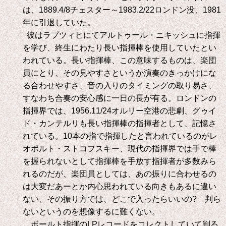
は、
1889.4/8
チェスター～
1983.2/22
ロンドン没、
1981
年に引退していた。
彼はラプツィヒにてアルトゥール・ニキッシュに指揮
を学び、終生にわたり長い指揮棒を使用していたとい
われている。長い指揮棒、この意味するものは、楽団
員にとり、その見やすさというか演奏のきっかけにな
る合わせやすさ、音の入りのタイミングの取り易さ、
すなわち合奏の安心感に一日の長が有る。ロンドンの
指揮界では、
1956.11/24
オルリー空港の悲劇、グゥイ
ド・カンテルリも長い指揮棒の指揮者として、記憶さ
れている。
10
本の指で指揮したと言われているのがレ
オポルト・ストコフスキー、現代の指揮界では手で棒
を握られないとして指揮棒を手放す指揮者が多数みら
れるのだが、楽団員としては、あの振りに合わせるの
は大変だあーとか内心思われている向きもあるに違い
ない、その振り方では、どこで入ったらいいの
?
判ら
ないというのを想像するに難くない。
ボールト指揮の
LP
レコードをコレクトしていて判る