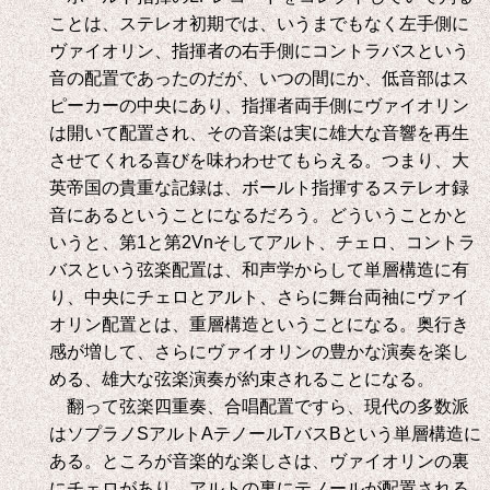
ことは、ステレオ初期では、いうまでもなく左手側に
ヴァイオリン、指揮者の右手側にコントラバスという
音の配置であったのだが、いつの間にか、低音部はス
ピーカーの中央にあり、指揮者両手側にヴァイオリン
は開いて配置され、その音楽は実に雄大な音響を再生
させてくれる喜びを味わわせてもらえる。つまり、大
英帝国の貴重な記録は、ボールト指揮するステレオ録
音にあるということになるだろう。どういうことかと
いうと、第
1
と第
2Vn
そしてアルト、チェロ、コントラ
バスという弦楽配置は、和声学からして単層構造に有
り、中央にチェロとアルト、さらに舞台両袖にヴァイ
オリン配置とは、重層構造ということになる。奥行き
感が増して、さらにヴァイオリンの豊かな演奏を楽し
める、雄大な弦楽演奏が約束されることになる。
翻って弦楽四重奏、合唱配置ですら、現代の多数派
はソプラノ
S
アルト
A
テノール
T
バス
B
という単層構造に
ある。ところが音楽的な楽しさは、ヴァイオリンの裏
にチェロがあり、アルトの裏にテノールが配置される