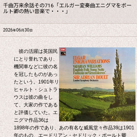
千曲万来余話その716「エルガー変奏曲エニグマをボー
ルト卿の熱い音楽で・・・」
2026
06
30
年
月
日
彼の活躍は英国民
にとり誉れであり、
機関車などに彼の名
を冠したものがあっ
たという。
1901
年リ
ヒャルト・シュトラ
ウスは彼の曲をし
て、大家の作である
と評価していた。エ
ニグマ作品
36
は
1898
年の作であり、あの有名な威風堂々作品
39
は
1901
年のもの、エードリアン・セドリック・ボールト卿