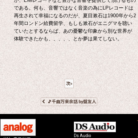
が、
EMI
レコードなど豊かな音響を提供して頂けるもの
である。何も、音響ではなく音楽の為に
LP
レコードは
再生されて幸福になるのだが、夏目漱石は
1900
年から
2
年間ロンドン給費留学、もしも漱石がエニグマを聴い
ていたとするならば、あの憂鬱な印象から別な世界が
体験できたかも、、、、、とか夢は果てしない。
次
»
🎵千曲万来余話 by盤友人
Ds Audio