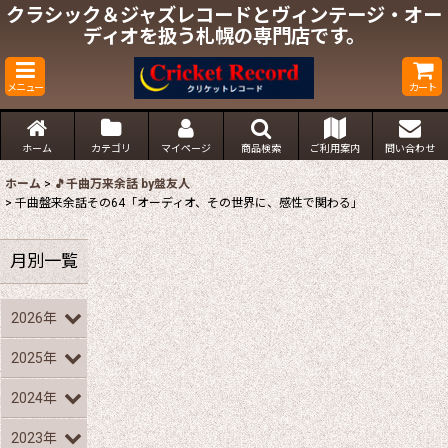
クラシック＆ジャズレコードとヴィンテージ・オー
ディオを扱う札幌の専門店です。
メニュー
カート
ホーム
カテゴリ
マイページ
商品検索
ご利用案内
問い合わせ
ホーム
>
🎵千曲万来余話 by盤友人
>
千曲盤来余話その64「オーディオ、その世界に、感性で関わる」
月別一覧
2026年
2025年
2024年
2023年