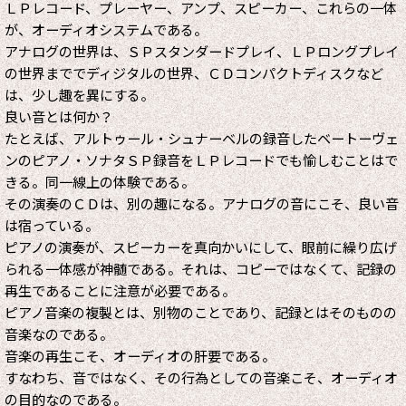
ＬＰレコード、プレーヤー、アンプ、スピーカー、これらの一体
が、オーディオシステムである。
アナログの世界は、ＳＰスタンダードプレイ、ＬＰロングプレイ
の世界まででディジタルの世界、ＣＤコンパクトディスクなど
は、少し趣を異にする。
良い音とは何か？
たとえば、アルトゥール・シュナーベルの録音したベートーヴェ
ンのピアノ・ソナタＳＰ録音をＬＰレコードでも愉しむことはで
きる。同一線上の体験である。
その演奏のＣＤは、別の趣になる。アナログの音にこそ、良い音
は宿っている。
ピアノの演奏が、スピーカーを真向かいにして、眼前に繰り広げ
られる一体感が神髄である。それは、コピーではなくて、記録の
再生であることに注意が必要である。
ピアノ音楽の複製とは、別物のことであり、記録とはそのものの
音楽なのである。
音楽の再生こそ、オーディオの肝要である。
すなわち、音ではなく、その行為としての音楽こそ、オーディオ
の目的なのである。