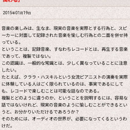
関わる」
2015
01
19
年
月
日
音楽の楽しみは、生なま、現実の音楽を実際とする行為と、スピ
ーカーに対面して記録された音楽を愉しむ行為との二面を併せ持
っている。
ということは、記録音楽、すなわちレコードとは、再生する音楽
であって、複製ではない。
この認識は、一般的な常識とは、少しく異なっていることに注意
したい。
たとえば、クララ・ハスキルという女流ピアニストの演奏を実際
に体験している人はごく限られているのは、事実であるにして
も、レコードで楽しむことは可能な話なのである。
複製とどのように違うのか、ということを説明するには、容易な
話ではないけれど、現実の音楽のように愉しむことができるとい
うと、お分かりいただけるであろうか？
そのためには、オーディオの世界が、必要になってくるというわ
けだ。