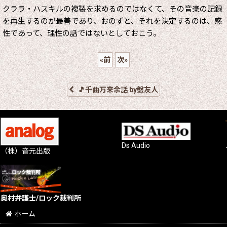
クララ・ハスキルの複製を求めるのではなくて、その音楽の記録
を再生するのが最善であり、おのずと、それを決定するのは、感
性であって、理性の話ではないとしておこう。
«
前
次
»
🎵千曲万来余話 by盤友人
Ds Audio
（株）音元出版
奥村弁護士/ロック裁判所
ホーム