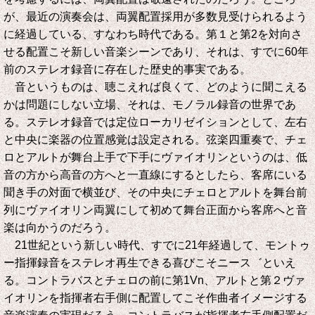
が、最近の演奏会は、両翼配置採用が多数見受けられるよう
に経過している、すなわち時代である。第１と第2を対向さ
せる配置こそ新しい音楽シーンであり、それは、すでに60年
前のステレオ録音に存在した歴史的事実である。
音というものは、聴こえれば良くて、どのように聞こえる
かは問題にしない立場、それは、モノラル録音の世界であ
る。ステレオ録音では定位ローカリゼイションとして、左右
と中央に楽器の位置感覚は設定される。弦楽四重奏で、チェ
ロとアルトが舞台上手で下手にヴァイオリンというのは、低
音の方から高音の方へと一直線にするとしたら、客席にいる
聞き手の対面で横並び、その中央にチェロとアルトを舞台前
列にヴァイオリン両翼にして初めて舞台正面から客席へと音
楽は向かうのだろう。
21世紀という新しい時代、すでに21年経過して、モントゥ
ー指揮録音をステレオ再生できる喜びこそニース゛といえ
る。コントラバスとチェロの前に第1Vn、アルトと第２ヴァ
イオリンを指揮者右手側に配置してこそ作曲者イメージする