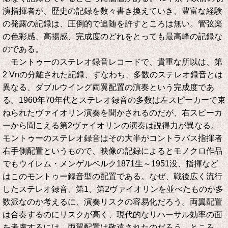
演指揮者が、歴史の記録を数々書き換えていき、豊富な経験
の発露の記録は、圧倒的で追随を許すところは無い。管弦楽
の色彩感、高揚感、完成度のどれをとっても最高峰の記録な
のである。
モントゥーのステレオ録音レコードで、貴重な所以は、第
2 Vnの分離された記録、すなわち、多数のステレオ録音とは
異なる、ダブルウイング両翼配置の演奏という完成度であ
る。1960年70年代とステレオ録音の多数は左スピーカーで束
ねられたヴァイオリン演奏を聞かされるのだが、右スピーカ
ーから聞こえる第2ヴァイオリンの演奏は説得力が異なる。
モントゥーのステレオ録音はその大半がコントラバス指揮者
右手側配置というもので、映像の記録によるとモノクロ作品
でもウイレム・メンゲルベルク1871生～1951没、指揮など
はこのモントゥー録音型の配置である。なぜ、戦後広く流行
したステレオ録音、第1、第2ヴァイオリンを並べたものが多
数派なのか考えるに、演奏リスクの容易化だろう。両翼配置
は合奏するのにリスクが高く、現代的なリハーサル効率の面
を考慮するには、両翼配置は敬遠されたのだろう。ところ