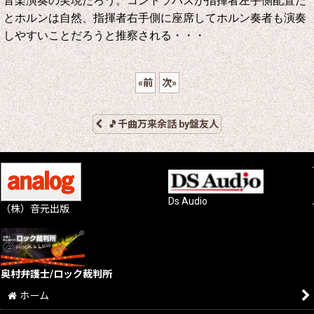
音楽演奏の実現だろう。コントラバスが指揮者左手側配置だ
とホルンは自然、指揮者右手側に座席してホルン奏者も演奏
しやすいことだろうと推察される・・・
«
前
次
»
🎵千曲万来余話 by盤友人
Ds Audio
（株）音元出版
奥村弁護士/ロック裁判所
ホーム