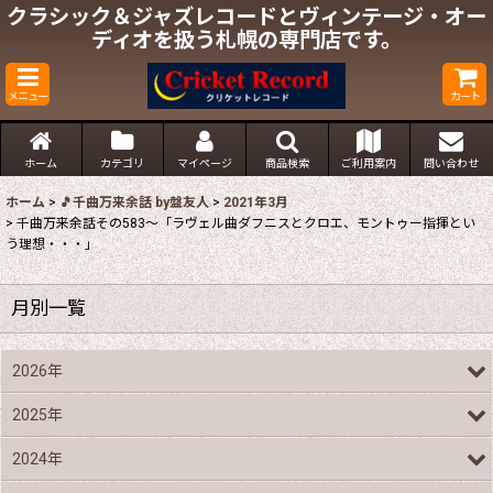
クラシック＆ジャズレコードとヴィンテージ・オー
ディオを扱う札幌の専門店です。
メニュー
カート
ホーム
カテゴリ
マイページ
商品検索
ご利用案内
問い合わせ
ホーム
>
🎵千曲万来余話 by盤友人
>
2021年3月
>
千曲万来余話その583～「ラヴェル曲ダフニスとクロエ、モントゥー指揮とい
う理想・・・」
月別一覧
2026年
2025年
2024年