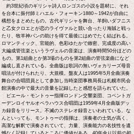
約3世紀頃のギリシャ詩人ロンゴスの小説を題材に、それ
を台本に振付師ミハエル・フォーキン1880～1942が自由に
構想をまとめたもの。古代ギリシャを舞台、羊飼いダフニス
と乙女クロエとが恋のライヴァルと競い合ったり海賊と戦っ
たり、牧羊神パンの助けを得て最後にはめでたく結ばれる。
ロマンティック、官能的、色彩ゆたかで緻密、完成度の高い
大編成管弦楽というラヴェルの音楽は、演奏時間50分ほどの
もの。第1組曲とか第3場のものを第2組曲の管弦楽曲になど
編成し直されている。全曲版は歌詞の無いヴォカリーズ母音
唱法が付けられたり、大規模。盤友人は1995年5月全曲演奏
舞台の合唱団員として参加し当時楽団事務局長は札幌市民会
館演奏の中で最大の音量を記録したと感想を語られていた。
ピエール・モントゥー指揮ロンドン交響楽団、コベントガ
ーデンロイヤルオペラハウス合唱団は1959年4月全曲版デッ
カ録音をリリース。不滅のステレオ録音といわれている。な
んといっても、モントゥーの指揮は、演奏者の士気が高く、
高潔な解釈で演奏されていて、力量、演奏能力の名技性を遺
憾なく記録しているところに価値がある。40年余り以前の初