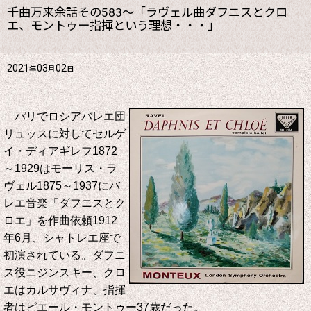
千曲万来余話その583～「ラヴェル曲ダフニスとクロ
エ、モントゥー指揮という理想・・・」
2021
03
02
年
月
日
パリでロシアバレエ団
リュッスに対してセルゲ
イ・ディアギレフ1872
～1929はモーリス・ラ
ヴェル1875～1937にバ
レエ音楽「ダフニスとク
ロエ」を作曲依頼1912
年6月、シャトレエ座で
初演されている。ダフニ
ス役ニジンスキー、クロ
エはカルサヴィナ、指揮
者はピエール・モントゥー37歳だった。