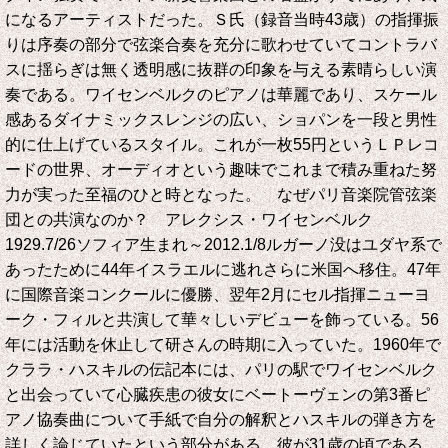
になるアーティストだった。Ｓ氏（録音当時43歳）の指揮振
りは序奏の部分で弦楽合奏を充分に歌わせていてコントラバ
スに揺らぎは無く透明感に抜群の印象を与える素晴らしい演
奏である。ワイセンベルクのピアノは華麗であり、スケール
感あるダイナミックスレンジの広い、ショパンを一段と男性
的に仕上げているスタイル。これが一枚55円というＬＰレコ
ードの世界、オーディオという趣味でこれまで積み重ねた努
力が実った至福のひと時となった。 なぜパリ音楽院管弦楽
団との共演なのか？ アレクシス・ワイセンベルク
1929.7/26ソフィア生まれ～2012.1/8ルガーノ没はユダヤ系で
あったために44年イスラエルに逃れさらに米国へ移住。47年
に国際音楽コンクールに優勝、翌年2月にセル指揮ニューヨ
ーク・フィルと共演して華々しいデビューを飾っている。56
年には活動を休止して研さんの時期に入っていた。1960年で
クララ・ハスキルの伝記本には、パリの駅でワイセンベルク
と出会っていて心臓疾患の彼女にベートーヴェンの第3番ピ
アノ協奏曲について手紙で自分の解釈とハスキルの弾き方を
詳しく論じていたという部分がある。彼が31歳の頃である。