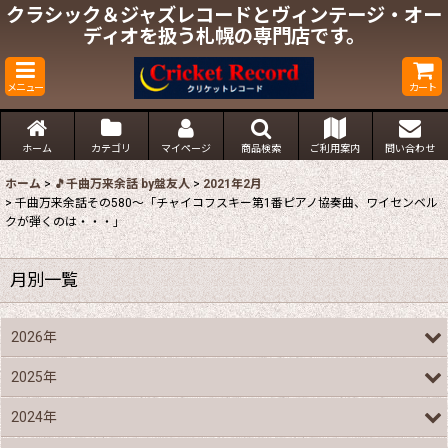
クラシック＆ジャズレコードとヴィンテージ・オー
ディオを扱う札幌の専門店です。
メニュー
カート
ホーム
カテゴリ
マイページ
商品検索
ご利用案内
問い合わせ
ホーム
>
🎵千曲万来余話 by盤友人
>
2021年2月
>
千曲万来余話その580～「チャイコフスキー第1番ピアノ協奏曲、ワイセンベル
クが弾くのは・・・」
月別一覧
2026年
2025年
2024年