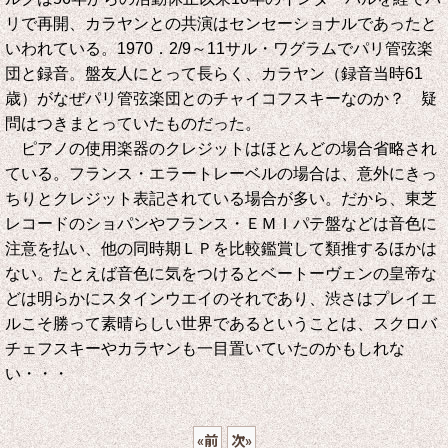
リで再開、カラヤンとの共演はセンセーショナルであったと
いわれている。1970．2/9～11サル・ワグラムでパリ管弦楽
団と録音。盤友人にとって長らく、カラヤン（録音当時61
歳）がなぜパリ管弦楽団とのチャイコフスキーなのか？ 疑
問はつきまとっていたものだった。
ピアノの使用楽器のクレジットはほとんどの場合省略され
ている。フランス・エラートレーベルの場合は、意外にきっ
ちりとクレジット表記されている場合が多い。だから、東芝
レコードのショパンやフランス・ＥＭＩパテ盤などは音色に
注意を払い、他の同時期ＬＰを比較鑑賞して類推するほかは
ない。たとえば音色に気をつけるとベートーヴェンの皇帝な
どは明らかにスタインウエイのそれであり、渋さはプレイエ
ルこそ勝って素晴らしい世界であるということは、スクロバ
チェフスキーやカラヤンも一目置いていたのかもしれな
い・・・
«
前
次
»