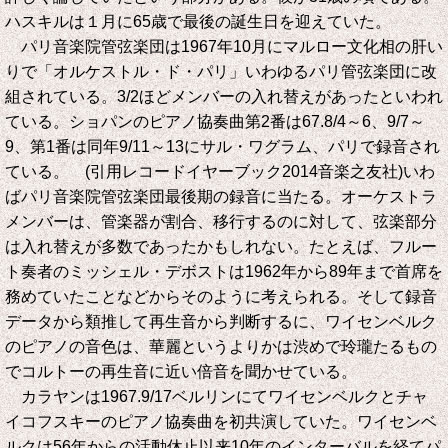
ハスキルは１月に65歳で最後の誕生日を迎えていた。
パリ音楽院管弦楽団は1967年10月にマルロー文化相の肝い
りで「オルケストル・ド・パリ」いわゆるパリ管弦楽団に改
組されている。3/2ほどメンバーの入れ替えがあったといわれ
ている。ショパンのピアノ協奏曲第2番は67.8/4～6、9/7～
9、第1番は同年9/11～13にサル・ワグラム、パリで録音され
ている。 (引用レコードイヤーブック2014音楽之友社)いわ
ばパリ音楽院管弦楽団最後期の録音に当たる。オーケストラ
メンバーは、管楽器が割合、移行するのに対して、弦楽部分
は入れ替えが多数であったかもしれない。たとえば、フルー
ト奏者のミッシェル・デボストは1962年から89年まで首席を
務めていたことなどからそのように考えられる。そして録音
データから類推して再生音から判断するに、ワイセンベルク
のピアノの音色は、華麗というよりかは渋めで玲瓏たるもの
でコルトーの再生音に近い倍音を聞かせている。
カラヤンは1967.9/17ベルリンにてワイセンベルクとチャ
イコフスキーのピアノ協奏曲を初共演していた。ワイセンベ
ルクは56年からの活動休止以来10年のインターバルを経てパ