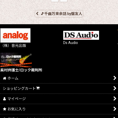
🎵千曲万来余話 by盤友人
Ds Audio
（株）音元出版
奥村弁護士/ロック裁判所
ホーム
ショッピングカート
マイページ
お気に入り