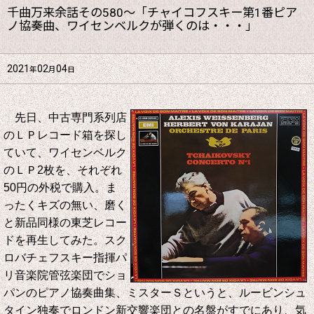
千曲万来余話その580～「チャイコフスキー第1番ピア
ノ協奏曲、ワイセンベルクが弾くのは・・・」
2021
02
04
年
月
日
先日、中古専門系列店
のＬＰレコード箱を探し
ていて、ワイセンベルク
のＬＰ2枚を、それぞれ
50円の外税で購入。ま
ったくキズの無い、磨く
と新品同様の東芝レコー
ドを再生してみた。スク
ロバチェフスキー指揮パ
リ音楽院管弦楽団でショ
パンのピアノ協奏曲集、ミスターＳというと、ルービンシュ
タイン独奏でロンドン新交響楽団との名盤がすでにあり、気